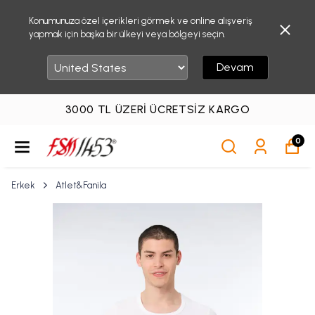
Konumunuza özel içerikleri görmek ve online alışveriş
yapmak için başka bir ülkeyi veya bölgeyi seçin.
Devam
3000 TL ÜZERI ÜCRETSIZ KARGO
0
Erkek
Atlet&Fanila