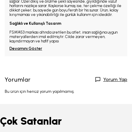
sağlar. Özel dikiş ve örülme şekli sayesinde, giyildiğinde vücut
hatlarını nazikçe sarar. Kaşkorse kumaş ise, ter çekme özelliği ile
dikkat çeker; bu sayede gün boyu ferah bir his sunar. Ürün, kolay
kırışmaması ve yıkanabilirliği ile günlük kullanım için idealdir.
Sağlıklı ve Kullanışlı Tasarım
FSM1453 markası altında üretilen bu atlet, insan sağlığına uygun
materyallerden imal edilmiştir. Cilde zarar vermeyen,
kaşındırmayan ve hafif yapısı
Devamını Göster
Yorumlar
Yorum Yap
Bu ürün için henüz yorum yapılmamış.
Çok Satanlar