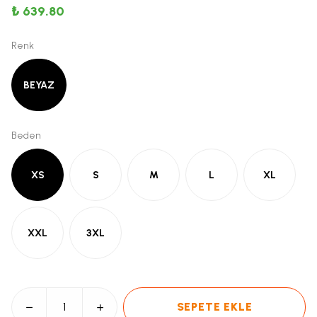
₺ 639.80
Renk
BEYAZ
Beden
XS
S
M
L
XL
XXL
3XL
SEPETE EKLE