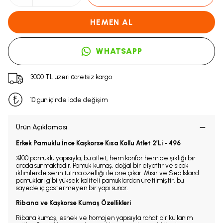
HEMEN AL
WHATSAPP
3000 TL üzeri ücretsiz kargo
10 gün içinde iade değişim
Ürün Açıklaması
Erkek Pamuklu İnce Kaşkorse Kısa Kollu Atlet 2’Li - 496
%100 pamuklu yapısıyla, bu atlet, hem konfor hem de şıklığı bir
arada sunmaktadır. Pamuk kumaş, doğal bir elyaftır ve sıcak
iklimlerde serin tutma özelliği ile öne çıkar. Mısır ve Sea Island
pamukları gibi yüksek kaliteli pamuklardan üretilmiştir, bu
sayede iç göstermeyen bir yapı sunar.
Ribana ve Kaşkorse Kumaş Özellikleri
Ribana kumaş, esnek ve homojen yapısıyla rahat bir kullanım