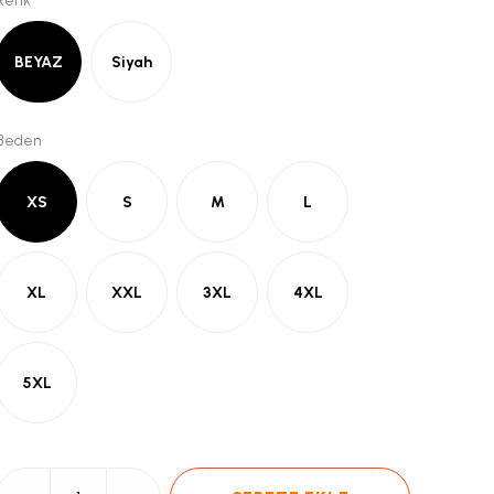
Renk
BEYAZ
Siyah
Beden
XS
S
M
L
XL
XXL
3XL
4XL
5XL