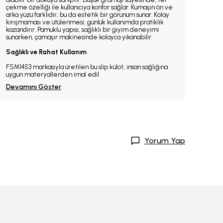
çekme özelliği ile kullanıcıya konfor sağlar. Kumaşın ön ve
arka yüzü farklıdır, bu da estetik bir görünüm sunar. Kolay
kırışmaması ve ütülenmesi, günlük kullanımda pratiklik
kazandırır. Pamuklu yapısı, sağlıklı bir giyim deneyimi
sunarken, çamaşır makinesinde kolayca yıkanabilir.
Sağlıklı ve Rahat Kullanım
FSM1453 markasıyla üretilen bu slip külot, insan sağlığına
uygun materyallerden imal edil
Devamını Göster
Yorum Yap