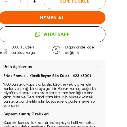
SEPETE EKLE
HEMEN AL
WHATSAPP
3000 TL üzeri
10 gün içinde iade
ücretsiz kargo
değişim
Ürün Açıklaması
Erkek Pamuklu Klasik Beyaz Slip Külot - 423-(500)
%100 pamuklu yapısıyla, bu slip külot, erkek iç giyimde
konfor ve şıklığı bir araya getirir. Pamuk kumaş, doğal bir
elyaftır ve sıcak iklimlerde serin tutma özelliği ile öne
çıkar. Mısır ve Sea Island pamukları gibi yüksek kaliteli
pamuklardan üretilmiştir, bu sayede iç göstermeyen bir
yapı sunar.
Süprem Kumaş Özellikleri
Süprem kumaş, tek katlı örme yapısıyla, hafif ve nefes
alabilir bir dokuya sahiptir. Düşük gramajı sayesinde, ter