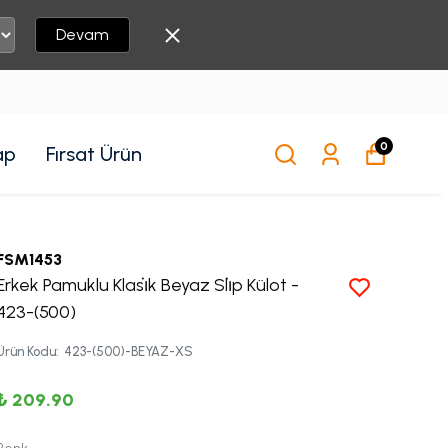
Devam
0
ap
Fırsat Ürün
FSM1453
Erkek Pamuklu Klasi̇k Beyaz Sli̇p Külot -
423-(500)
Ürün Kodu
:
423-(500)-BEYAZ-XS
₺ 209.90