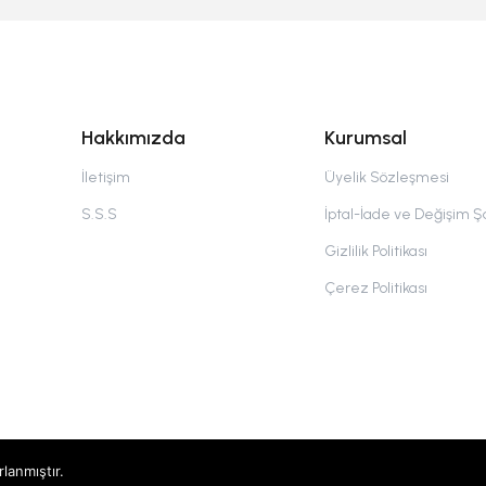
Hakkımızda
Kurumsal
İletişim
Üyelik Sözleşmesi
S.S.S
İptal-İade ve Değişim Şa
Gizlilik Politikası
Çerez Politikası
rlanmıştır.