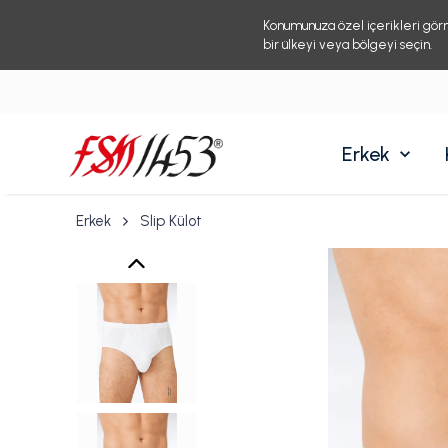
Konumunuza özel içerikleri gör
bir ülkeyi veya bölgeyi seçin.
Erkek
Erkek
Slip Külot