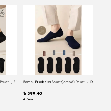
Bambu Erkek Düz Soket Çorap 6'lı Paket - j-354
Bambu Erkek Kısa Soket Çorap 6’lı Paket -J-10
₺ 599.40
₺ 959
4 Renk
6 Renk