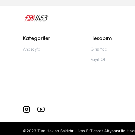
Kategoriler
Hesabım
Anasayfa
Giriş Yap
Kayıt Ol
©2023 Tüm Hakları Saklıdır - ikas E-Ticaret
Altyapısı ile Hazı