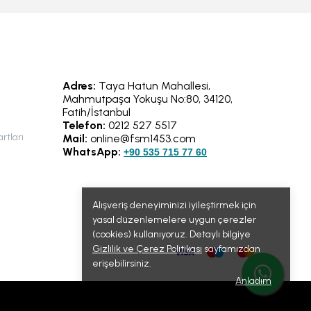
Adres:
Taya Hatun Mahallesi,
Mahmutpaşa Yokuşu No:80, 34120,
Fatih/İstanbul
Telefon:
0212 527 5517
rtları
Mail:
online@fsm1453.com
WhatsApp:
+90 535 715 77 60
Alışveriş deneyiminizi iyileştirmek için
yasal düzenlemelere uygun çerezler
(cookies) kullanıyoruz. Detaylı bilgiye
Gizlilik ve Çerez Politikası
sayfamızdan
erişebilirsiniz.
Anladım