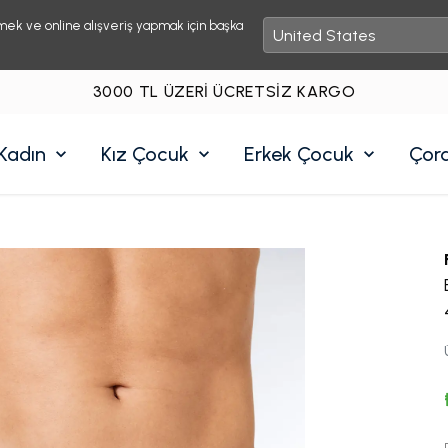
mek ve online alışveriş yapmak için başka
3000 TL ÜZERI ÜCRETSIZ KARGO
Kadın
Kız Çocuk
Erkek Çocuk
Çor