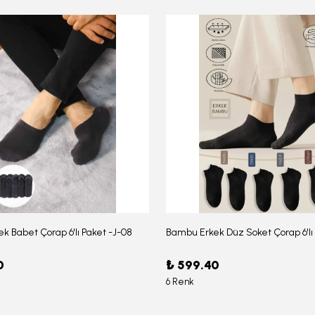
k Babet Çorap 6'lı Paket -J-08
0
₺ 599.40
6 Renk