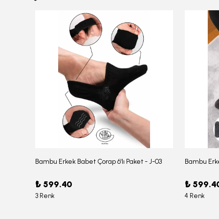
Bambu Erkek Babet Çorap 6'lı Paket - J-03
Bambu Erke
Erkek Bambu Serin Rahat Yumuşak Likralı Boxer – 1211
₺ 599.40
₺ 599.4
3 Renk
4 Renk