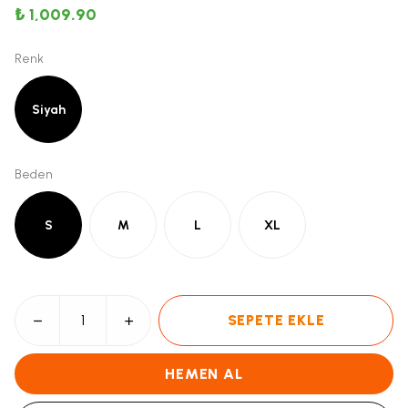
₺ 1,009.90
Renk
Siyah
Beden
S
M
L
XL
SEPETE EKLE
HEMEN AL