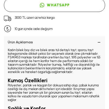
WHATSAPP
3000 TL üzeri ücretsiz kargo
10 gün içinde iade değişim
Ürün Açıklaması
Kadın bilek boy diz ve bilek arası tül detaylı tayt, sporcu tayt
kategorisinde dikkat çekici bir seçenek olarak öne çıkmaktadır.
FSM1453 markası tarafından üretilen bu tayt, %95 polyester ve %5
elastan içeriği ile hem konfor hem de performans odaklı bir
tasarım sunmaktadır. Polyester kumaş, hafifliği ve dayanıklılığı ile
kullanıcıların beklentilerini karşılamakta, elastan ise yüksek
esneklik ve hareket özgürlüğü sağlamaktadır.
Kumaş Özellikleri
Polyester, parlak ve kaygan bir dokuya sahip olup, çabuk kuruma
özelliği ile dış mekan aktiviteleri için idealdir. Kırışmaz yapısı
sayesinde her zaman şık bir görünüm sunan bu tayt, elastan
katkısı ile vücuda tam oturarak spor yaparken maksimum rahatlık
sağlar.
Sağlık ve Konfor