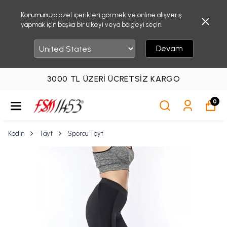
Konumunuza özel içerikleri görmek ve online alışveriş
yapmak için başka bir ülkeyi veya bölgeyi seçin.
Devam
3000 TL ÜZERI ÜCRETSIZ KARGO
0
Kadın
Tayt
Sporcu Tayt