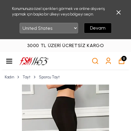
Konumunuza özel içerikleri görmek ve online alışveriş
yapmak için başka bir ülkeyi veya bölgeyi seçin.
Devam
3000 TL ÜZERI ÜCRETSIZ KARGO
0
Kadın
Tayt
Sporcu Tayt