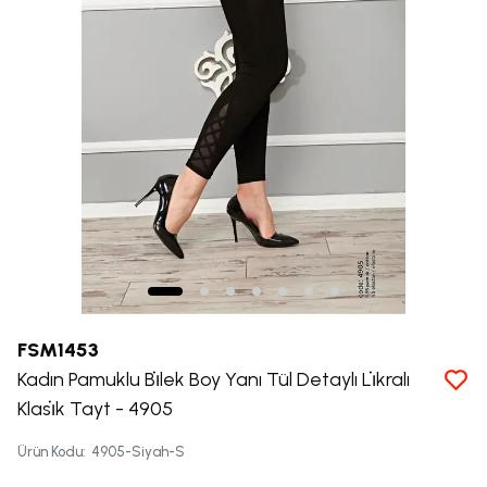
FSM1453
Kadın Pamuklu Bi̇lek Boy Yanı Tül Detaylı Li̇kralı
Klasi̇k Tayt - 4905
Ürün Kodu
:
4905-Siyah-S