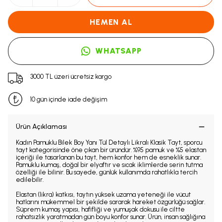
HEMEN AL
WHATSAPP
3000 TL üzeri ücretsiz kargo
10 gün içinde iade değişim
Ürün Açıklaması
Kadın Pamuklu Bilek Boy Yanı Tül Detaylı Likralı Klasik Tayt, sporcu
tayt kategorisinde öne çıkan bir üründür. %95 pamuk ve %5 elastan
içeriği ile tasarlanan bu tayt, hem konfor hem de esneklik sunar.
Pamuklu kumaş, doğal bir elyaftır ve sıcak iklimlerde serin tutma
özelliği ile bilinir. Bu sayede, günlük kullanımda rahatlıkla tercih
edilebilir.
Elastan (likra) katkısı, taytın yüksek uzama yeteneği ile vücut
hatlarını mükemmel bir şekilde sararak hareket özgürlüğü sağlar.
Süprem kumaş yapısı, hafifliği ve yumuşak dokusu ile ciltte
rahatsızlık yaratmadan gün boyu konfor sunar. Ürün, insan sağlığına