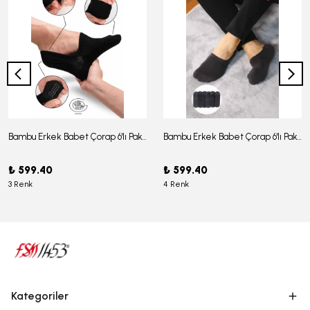
Bambu Erkek Babet Çorap 6'lı Paket - J-03
Bambu Erkek Babet Çorap 6'lı Paket -J-08
₺ 599.40
₺ 599.40
3 Renk
4 Renk
Kategoriler