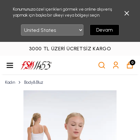
Konumunuza özel içerikleri görmek ve online alışveriş
yapmak için başka bir ülkeyi veya bölgeyi seçin.
Devam
3000 TL ÜZERI ÜCRETSIZ KARGO
0
Kadın
Body&Bluz