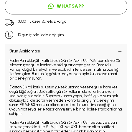
WHATSAPP
3000 TL üzeri ücretsiz kargo
10 gün içinde iade değişim
Ürün Açıklaması
Kadın Pamuklu Çift Katlı Likralı Günlük Askılı Üst, %95 pamuk ve %5
elastan içeriği ile konfor ve şıklığı bir araya getirir. Pamuklu
kumaş, doğal bir elyaftır ve sıcak iklimlerde serin tutma özelliği
ile öne çıkar. Bu ürün, iç göstermeyen yapısıyla kullanıcıya rahat
bir deneyim sunar.
Elastan (likra) katkısı, üstün yüksek uzama yeteneği ile hareket
özgürlüğü sağlar. Bu özellik, günlük kullanımda rahatlık arayan
kadınlar için idealdir. Süprem kumaş yapısı, hafifliği ve yumuşak
dokusuyla cilde zarar vermeden konforlu bir giyim deneyimi
sunar. FSM1453 markası altında üretilen bu ürün, insan sağlığına
uygun materyallerle tasarlanmıştır ve birinci kalite standartlarına
sahiptir.
Kadın Pamuklu Çift Katlı Likralı Günlük Askılı Üst, beyaz ve siyah
renk seçenekleri ile S, M, L, XL ve XXL beden alternatifleri
sunarak her vücut tipine hitap eder. Günlük kullanım için