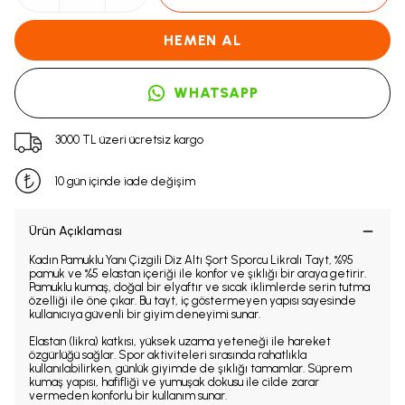
HEMEN AL
WHATSAPP
3000 TL üzeri ücretsiz kargo
10 gün içinde iade değişim
Ürün Açıklaması
Kadın Pamuklu Yanı Çizgili Diz Altı Şort Sporcu Likralı Tayt, %95
pamuk ve %5 elastan içeriği ile konfor ve şıklığı bir araya getirir.
Pamuklu kumaş, doğal bir elyaftır ve sıcak iklimlerde serin tutma
özelliği ile öne çıkar. Bu tayt, iç göstermeyen yapısı sayesinde
kullanıcıya güvenli bir giyim deneyimi sunar.
Elastan (likra) katkısı, yüksek uzama yeteneği ile hareket
özgürlüğü sağlar. Spor aktiviteleri sırasında rahatlıkla
kullanılabilirken, günlük giyimde de şıklığı tamamlar. Süprem
kumaş yapısı, hafifliği ve yumuşak dokusu ile cilde zarar
vermeden konforlu bir kullanım sunar.