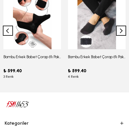
Bambu Erkek Babet Çorap 6'lı Paket - J-03
Bambu Erkek Babet Çorap 6'lı Paket -J-08
₺ 599.40
₺ 599.40
3 Renk
4 Renk
Kategoriler