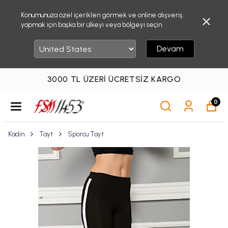
Konumunuza özel içerikleri görmek ve online alışveriş
yapmak için başka bir ülkeyi veya bölgeyi seçin.
Devam
3000 TL ÜZERI ÜCRETSIZ KARGO
0
Kadın
Tayt
Sporcu Tayt