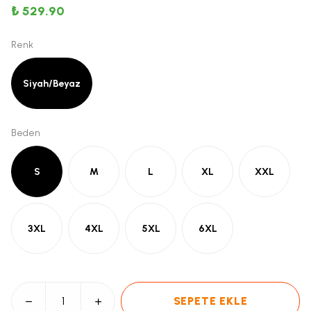
₺ 529.90
Renk
Siyah/Beyaz
Beden
S
M
L
XL
XXL
3XL
4XL
5XL
6XL
SEPETE EKLE