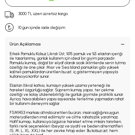
3000 TL üzeri ücretsiz kargo
10 gün içinde iade değişim
Ürün Açıklaması
Erkek Pamuklu Kolsuz Likralı Üst, %95 pamuk ve %5 elastan içeriği
ile tasarlanmış, günlük kullanım için ideal bir giyim parçasıdır.
Pamuklu kumaş, doğal bir elyaf olarak sıcak iklimlerde serin tutma
özelliği ile öne çıkar. Mısır ve Sea Island pamukları gibi yüksek
kaliteli pamuklardan üretilen bu üst, iç göstermeyen yapısıyla
kullanıcıya konfor sunar.
Elastan (likra) katkısı, kumaşın yüksek uzama yeteneği ile
hareket özgürlüğü sağlar. Süprem kumaş yapısı, ter çekme
özelliği ve kolay ütülenebilirliği ile günlük giyimde pratiklik sunar.
Ayrıca, hava alabilen yapısı sayesinde terletme yapmadan rahat
bir kullanım deneyimi sağlar.
FSM1453 markası altında üretilen bu ürün, insan sağlığına uygun
materyallerden imal edilmiştir ve ciltte rahatsızlık yaratmaz.
Hafif kumaşı, kullanıcıya özgürce hareket etme imkanı tanırken,
farklı renk seçenekleri (beyaz ve siyah) ve beden alternatifleri
(S, M, L, XL, XXL) ile her zevke hitap eder. Bu kolsuz üst, hem