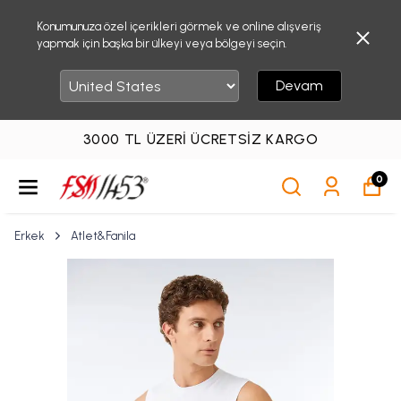
Konumunuza özel içerikleri görmek ve online alışveriş
yapmak için başka bir ülkeyi veya bölgeyi seçin.
Devam
3000 TL ÜZERI ÜCRETSIZ KARGO
0
Erkek
Atlet&Fanila