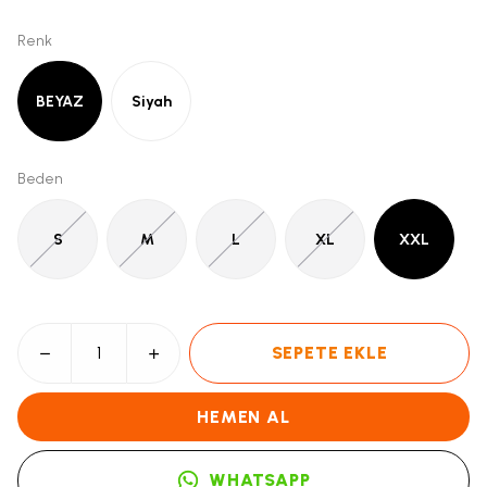
Renk
BEYAZ
Siyah
Beden
S
M
L
XL
XXL
SEPETE EKLE
HEMEN AL
WHATSAPP