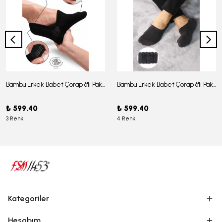
Bambu Erkek Babet Çorap 6'lı Paket - J-03
Bambu Erkek Babet Çorap 6'lı Paket -J-08
₺ 599.40
₺ 599.40
3 Renk
4 Renk
Kategoriler
Hesabım