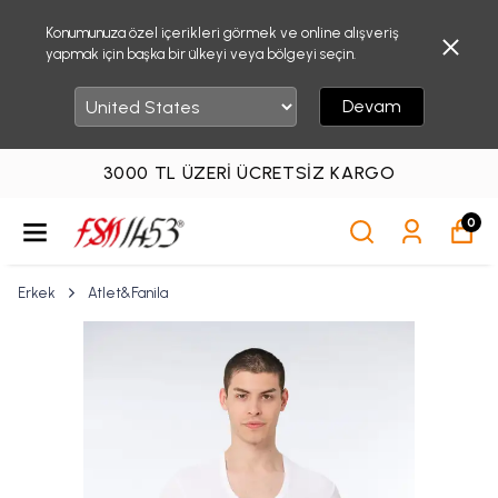
Konumunuza özel içerikleri görmek ve online alışveriş
yapmak için başka bir ülkeyi veya bölgeyi seçin.
Devam
3000 TL ÜZERI ÜCRETSIZ KARGO
0
Erkek
Atlet&Fanila