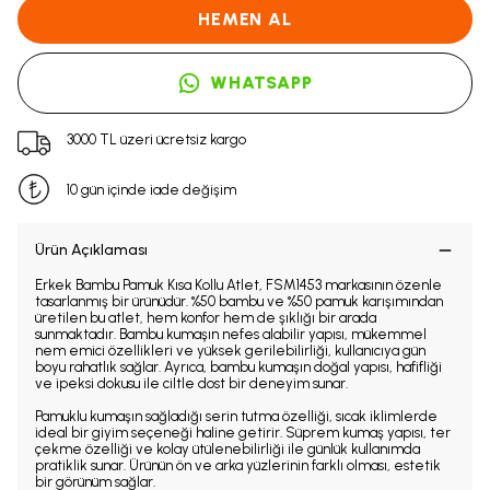
HEMEN AL
WHATSAPP
3000 TL üzeri ücretsiz kargo
10 gün içinde iade değişim
Ürün Açıklaması
Erkek Bambu Pamuk Kısa Kollu Atlet, FSM1453 markasının özenle
tasarlanmış bir ürünüdür. %50 bambu ve %50 pamuk karışımından
üretilen bu atlet, hem konfor hem de şıklığı bir arada
sunmaktadır. Bambu kumaşın nefes alabilir yapısı, mükemmel
nem emici özellikleri ve yüksek gerilebilirliği, kullanıcıya gün
boyu rahatlık sağlar. Ayrıca, bambu kumaşın doğal yapısı, hafifliği
ve ipeksi dokusu ile ciltle dost bir deneyim sunar.
Pamuklu kumaşın sağladığı serin tutma özelliği, sıcak iklimlerde
ideal bir giyim seçeneği haline getirir. Süprem kumaş yapısı, ter
çekme özelliği ve kolay ütülenebilirliği ile günlük kullanımda
pratiklik sunar. Ürünün ön ve arka yüzlerinin farklı olması, estetik
bir görünüm sağlar.