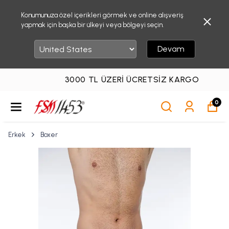
Konumunuza özel içerikleri görmek ve online alışveriş
yapmak için başka bir ülkeyi veya bölgeyi seçin.
Devam
3000 TL ÜZERI ÜCRETSIZ KARGO
0
Erkek
Boxer