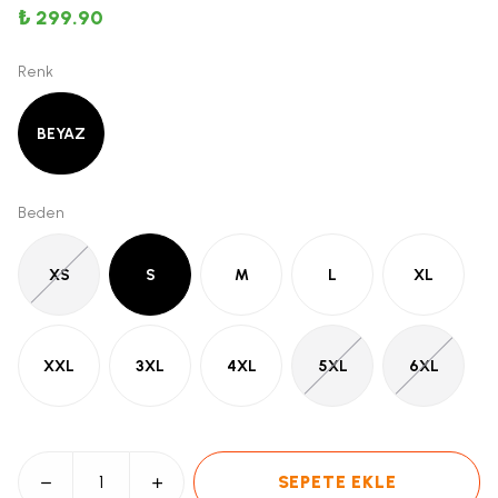
₺ 299.90
Renk
BEYAZ
Beden
XS
S
M
L
XL
XXL
3XL
4XL
5XL
6XL
SEPETE EKLE