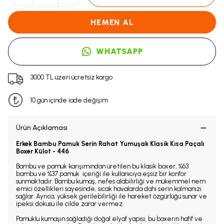
HEMEN AL
WHATSAPP
3000 TL üzeri ücretsiz kargo
10 gün içinde iade değişim
Ürün Açıklaması
Erkek Bambu Pamuk Serin Rahat Yumuşak Klasik Kısa Paçalı
Boxer Külot - 446
Bambu ve pamuk karışımından üretilen bu klasik boxer,
%63
bambu ve %37 pamuk
içeriği ile kullanıcıya eşsiz bir konfor
sunmaktadır. Bambu kumaş, nefes alabilirliği ve mükemmel nem
emici özellikleri sayesinde, sıcak havalarda dahi serin kalmanızı
sağlar. Ayrıca, yüksek gerilebilirliği ile hareket özgürlüğü sunar ve
ipeksi dokusu ile cilde zarar vermez.
Pamuklu kumaşın sağladığı doğal elyaf yapısı, bu boxerın hafif ve