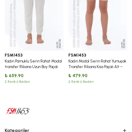
FSM1453
FSM1453
Kadın Pamuklu Serin Rahat Modal
Kadın Modal Serin Rahat Yumuşak
transfer Ri̇bana Uzun Boy Paçalı
Transfer Ribana Kısa Paçalı Alt –
Alt - 3948
3949
₺ 659.90
₺ 479.90
2 Renk 6 Beden
2 Renk 6 Beden
Kategoriler