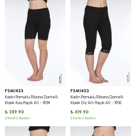
FSM1453
FSM1453
Kadın Pamuklu Ri̇bana Dantelli̇
Kadın Pamuklu Ri̇bana Dantelli̇
Klasi̇k Kısa Paçalı Alt - 3934
Klasi̇k Diz Altı Paçalı Alt - 3935
₺ 359.90
₺ 419.90
3 Renk 6 Beden
3 Renk 6 Beden