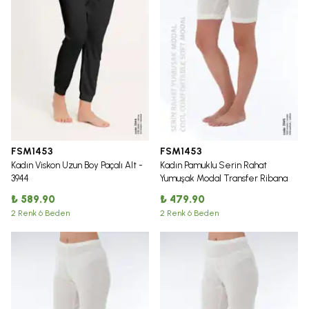
FSM1453
FSM1453
Kadın Viskon Uzun Boy Paçalı Alt -
Kadın Pamuklu Serin Rahat
3944
Yumuşak Modal Transfer Ribana
Kısa Paçalı Alt - 3945
₺ 589.90
₺ 479.90
2 Renk 6 Beden
2 Renk 6 Beden