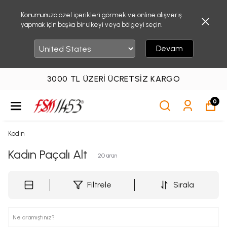
Konumunuza özel içerikleri görmek ve online alışveriş
yapmak için başka bir ülkeyi veya bölgeyi seçin.
Devam
3000 TL ÜZERI ÜCRETSIZ KARGO
0
Kadın
Kadın Paçalı Alt
20
ürün
Filtrele
Sırala