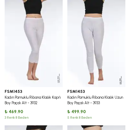
FSM1453
FSM1453
Kadın Pamuklu Ri̇bana Klasi̇k Kapri̇
Kadın Pamuklu Ri̇bana Klasi̇k Uzun
Boy Paçalı Alt - 3932
Boy Paçalı Alt - 3933
₺ 469.90
₺ 499.90
3 Renk 8 Beden
5 Renk 8 Beden