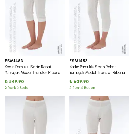
FSM1453
FSM1453
Kadın Pamuklu Serin Rahat
Kadın Pamuklu Serin Rahat
Yumuşak Modal Transfer Ri̇bana
Yumuşak Modal Transfer Ri̇bana
Diz Altı Paçalı Alt - 3946
Kapri̇ Boy Paçalı Alt - 3947
₺ 549.90
₺ 609.90
2 Renk 6 Beden
2 Renk 6 Beden