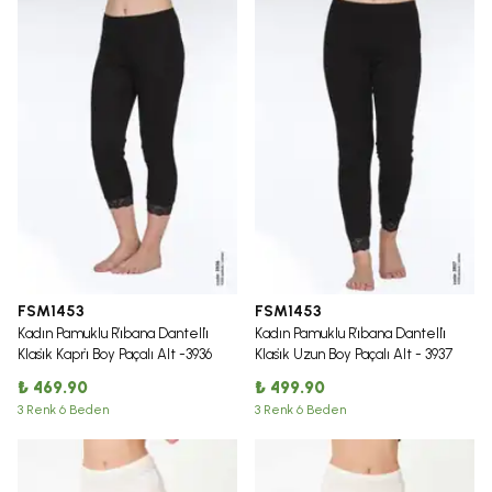
FSM1453
FSM1453
Kadın Pamuklu Ri̇bana Dantelli̇
Kadın Pamuklu Ri̇bana Dantelli̇
Klasi̇k Kapri̇ Boy Paçalı Alt -3936
Klasi̇k Uzun Boy Paçalı Alt - 3937
₺ 469.90
₺ 499.90
3 Renk 6 Beden
3 Renk 6 Beden