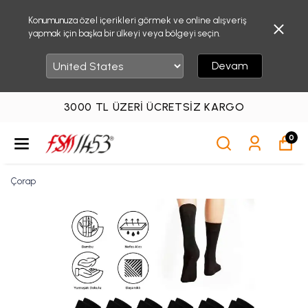
Konumunuza özel içerikleri görmek ve online alışveriş
yapmak için başka bir ülkeyi veya bölgeyi seçin.
Devam
3000 TL ÜZERI ÜCRETSIZ KARGO
0
Çorap