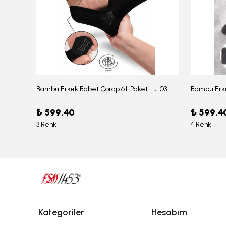
Bambu Erkek Babet Çorap 6'lı Paket - J-03
Bambu Erke
Erkek Bambu Serin Rahat Yumuşak Likralı Boxer – 1211
₺ 599.40
₺ 599.4
3 Renk
4 Renk
Kategoriler
Hesabım