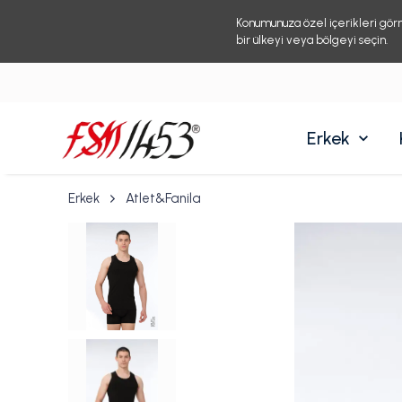
Konumunuza özel içerikleri gör
bir ülkeyi veya bölgeyi seçin.
Erkek
Erkek
Atlet&Fanila