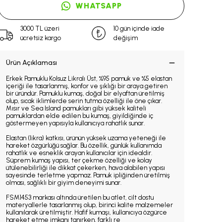
WHATSAPP
3000 TL üzeri
10 gün içinde iade
ücretsiz kargo
değişim
Ürün Açıklaması
Erkek Pamuklu Kolsuz Likralı Üst, %95 pamuk ve %5 elastan
içeriği ile tasarlanmış, konfor ve şıklığı bir araya getiren
bir üründür. Pamuklu kumaş, doğal bir elyaftan üretilmiş
olup, sıcak iklimlerde serin tutma özelliği ile öne çıkar.
Mısır ve Sea Island pamukları gibi yüksek kaliteli
pamuklardan elde edilen bu kumaş, giyildiğinde iç
göstermeyen yapısıyla kullanıcıya rahatlık sunar.
Elastan (likra) katkısı, ürünün yüksek uzama yeteneği ile
hareket özgürlüğü sağlar. Bu özellik, günlük kullanımda
rahatlık ve esneklik arayan kullanıcılar için idealdir.
Süprem kumaş yapısı, ter çekme özelliği ve kolay
ütülenebilirliği ile dikkat çekerken, hava alabilen yapısı
sayesinde terletme yapmaz. Pamuk ipliğinden üretilmiş
olması, sağlıklı bir giyim deneyimi sunar.
FSM1453 markası altında üretilen bu atlet, cilt dostu
materyallerle tasarlanmış olup, birinci kalite malzemeler
kullanılarak üretilmiştir. Hafif kumaşı, kullanıcıya özgürce
hareket etme imkanı tanırken, farklı re