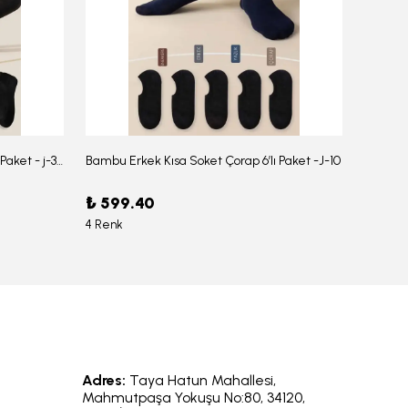
Bambu Erkek Düz Soket Çorap 6'lı Paket - j-354
Bambu Erkek Kısa Soket Çorap 6’lı Paket -J-10
₺ 599.40
₺ 959
4 Renk
6 Renk
Adres:
Taya Hatun Mahallesi,
Mahmutpaşa Yokuşu No:80, 34120,