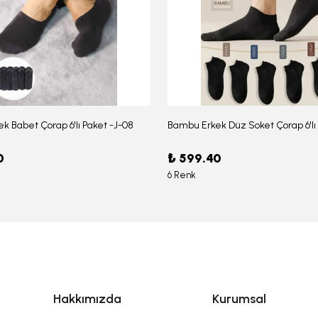
k Babet Çorap 6'lı Paket -J-08
0
₺ 599.40
6 Renk
Hakkımızda
Kurumsal