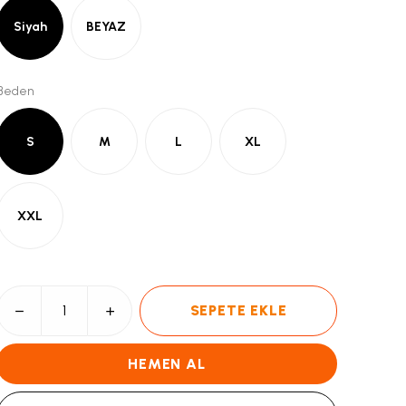
Siyah
BEYAZ
Beden
S
M
L
XL
XXL
SEPETE EKLE
HEMEN AL