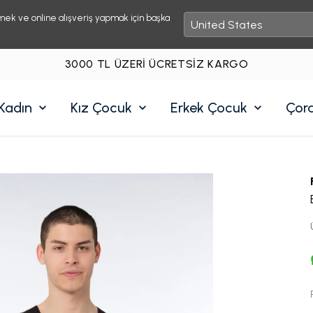
mek ve online alışveriş yapmak için başka
3000 TL ÜZERI ÜCRETSIZ KARGO
Kadın
Kız Çocuk
Erkek Çocuk
Çor