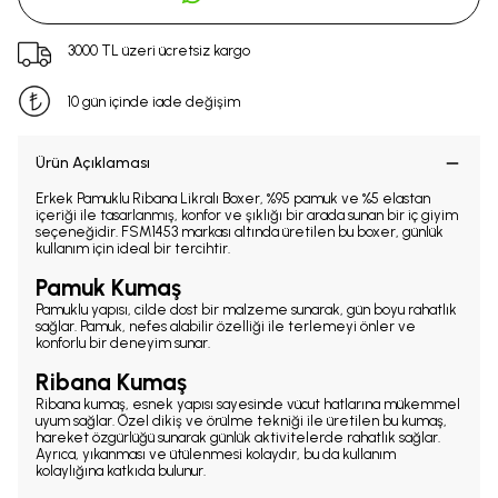
3000 TL üzeri ücretsiz kargo
10 gün içinde iade değişim
Ürün Açıklaması
Erkek Pamuklu Ribana Likralı Boxer, %95 pamuk ve %5 elastan
içeriği ile tasarlanmış, konfor ve şıklığı bir arada sunan bir iç giyim
seçeneğidir. FSM1453 markası altında üretilen bu boxer, günlük
kullanım için ideal bir tercihtir.
Pamuk Kumaş
Pamuklu yapısı, cilde dost bir malzeme sunarak, gün boyu rahatlık
sağlar. Pamuk, nefes alabilir özelliği ile terlemeyi önler ve
konforlu bir deneyim sunar.
Ribana Kumaş
Ribana kumaş, esnek yapısı sayesinde vücut hatlarına mükemmel
uyum sağlar. Özel dikiş ve örülme tekniği ile üretilen bu kumaş,
hareket özgürlüğü sunarak günlük aktivitelerde rahatlık sağlar.
Ayrıca, yıkanması ve ütülenmesi kolaydır, bu da kullanım
kolaylığına katkıda bulunur.