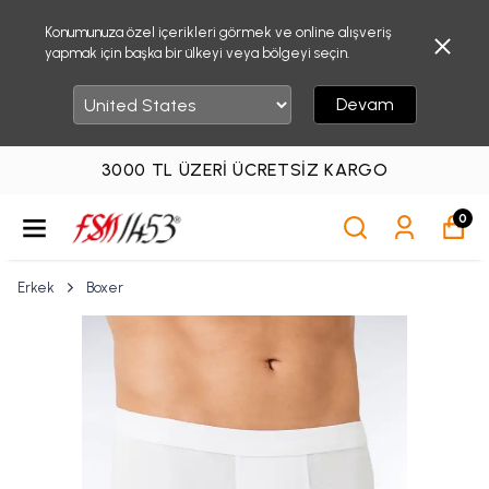
Konumunuza özel içerikleri görmek ve online alışveriş
yapmak için başka bir ülkeyi veya bölgeyi seçin.
Devam
3000 TL ÜZERI ÜCRETSIZ KARGO
0
Erkek
Boxer