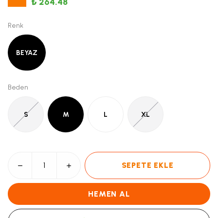
₺ 264.48
Renk
BEYAZ
Beden
S
M
L
XL
SEPETE EKLE
HEMEN AL