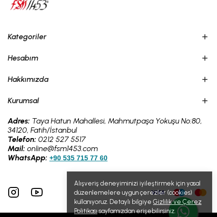
Kategoriler
Hesabım
Hakkımızda
Kurumsal
Adres:
Taya Hatun Mahallesi, Mahmutpaşa Yokuşu No:80,
34120, Fatih/İstanbul
Telefon:
0212 527 5517
Mail:
online@fsm1453.com
WhatsApp:
+90 535 715 77 60
Alışveriş deneyiminizi iyileştirmek için yasal
düzenlemelere uygun çerezler (cookies)
kullanıyoruz. Detaylı bilgiye
Gizlilik ve Çerez
Politikası
sayfamızdan erişebilirsiniz.