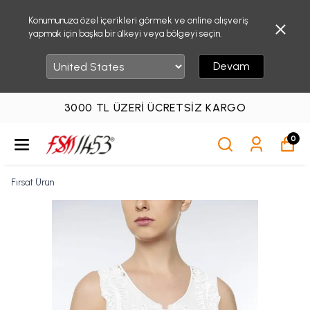
Konumunuza özel içerikleri görmek ve online alışveriş
yapmak için başka bir ülkeyi veya bölgeyi seçin.
Devam
3000 TL ÜZERI ÜCRETSIZ KARGO
0
Fırsat Ürün