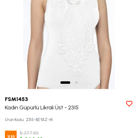
FSM1453
Kadın Güpürlü Likralı Üst - 2315
Ürün Kodu
:
2315-BEYAZ-M
₺ 377.83
%
30