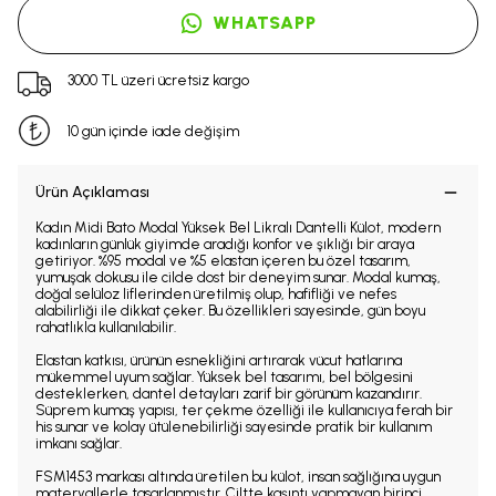
WHATSAPP
3000 TL üzeri ücretsiz kargo
10 gün içinde iade değişim
Ürün Açıklaması
Kadın Midi Bato Modal Yüksek Bel Likralı Dantelli Külot, modern
kadınların günlük giyimde aradığı konfor ve şıklığı bir araya
getiriyor. %95 modal ve %5 elastan içeren bu özel tasarım,
yumuşak dokusu ile cilde dost bir deneyim sunar. Modal kumaş,
doğal selüloz liflerinden üretilmiş olup, hafifliği ve nefes
alabilirliği ile dikkat çeker. Bu özellikleri sayesinde, gün boyu
rahatlıkla kullanılabilir.
Elastan katkısı, ürünün esnekliğini artırarak vücut hatlarına
mükemmel uyum sağlar. Yüksek bel tasarımı, bel bölgesini
desteklerken, dantel detayları zarif bir görünüm kazandırır.
Süprem kumaş yapısı, ter çekme özelliği ile kullanıcıya ferah bir
his sunar ve kolay ütülenebilirliği sayesinde pratik bir kullanım
imkanı sağlar.
FSM1453 markası altında üretilen bu külot, insan sağlığına uygun
materyallerle tasarlanmıştır. Ciltte kaşıntı yapmayan birinci