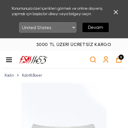
Konumunuza özel içerikleri görmek ve online alışveriş
yapmak için başka bir ülkeyi veya bölgeyi seçin.
Devam
3000 TL ÜZERI ÜCRETSIZ KARGO
0
Kadın
Külot&Boxer