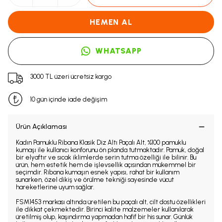
HEMEN AL
WHATSAPP
3000 TL üzeri ücretsiz kargo
10 gün içinde iade değişim
Ürün Açıklaması
Kadın Pamuklu Ribana Klasik Diz Altı Paçalı Alt, %100 pamuklu
kumaşı ile kullanıcı konforunu ön planda tutmaktadır. Pamuk, doğal
bir elyaftır ve sıcak iklimlerde serin tutma özelliği ile bilinir. Bu
ürün, hem estetik hem de işlevsellik açısından mükemmel bir
seçimdir. Ribana kumaşın esnek yapısı, rahat bir kullanım
sunarken, özel dikiş ve örülme tekniği sayesinde vücut
hareketlerine uyum sağlar.
FSM1453 markası altında üretilen bu paçalı alt, cilt dostu özellikleri
ile dikkat çekmektedir. Birinci kalite malzemeler kullanılarak
üretilmiş olup, kaşındırma yapmadan hafif bir his sunar. Günlük