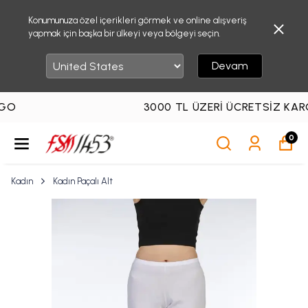
Konumunuza özel içerikleri görmek ve online alışveriş
yapmak için başka bir ülkeyi veya bölgeyi seçin.
Devam
3000 TL ÜZERI ÜCRETSIZ KARGO
0
Kadın
Kadın Paçalı Alt