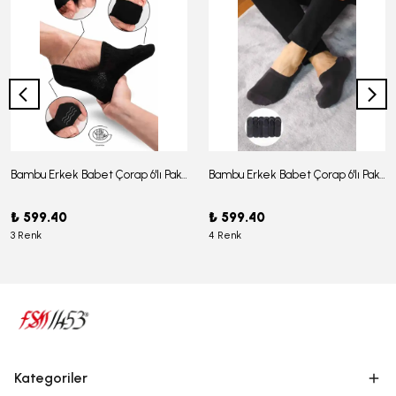
Bambu Erkek Babet Çorap 6'lı Paket - J-03
Bambu Erkek Babet Çorap 6'lı Paket -J-08
₺ 599.40
₺ 599.40
3 Renk
4 Renk
Kategoriler