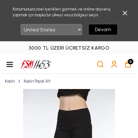
Konumunuza özel içerikleri görmek ve online alışveriş
yapmak için başka bir ülkeyi veya bölgeyi seçin.
Devam
3000 TL ÜZERI ÜCRETSIZ KARGO
0
Kadın
Kadın Paçalı Alt