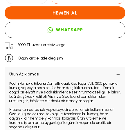
HEMEN AL
WHATSAPP
3000 TL üzeri ücretsiz kargo
10 gün içinde iade değişim
Ürün Açıklaması
Kadın Pamuklu Ribana Dantelli Klasik Kısa Paçalı Alt, %100 pamuklu
kumaş yapısıyla hem konfor hem de şıklık sunmaktadır. Pamuk,
doğal bir elyaftır ve sıcak iklimlerde serin tutma özelliği ile bilinir.
Bu ürün, yüksek kaliteli Mısır ve Sea Island pamuklarından
üretilmiştir, böylece cilt dostu bir deneyim sağlar.
Ribana kumaş, esnek yapısı sayesinde rahat bir kullanım sunar.
Özel dikiş ve örülme tekniği ile tasarlanan bu kumaş, hem
dayanıklıdır hem de yıkanması kolaydır. Ürün, ütüleme ve
kurutma işlemlerine uygunluğu ile günlük yaşamda pratik bir
seçenek oluşturur.