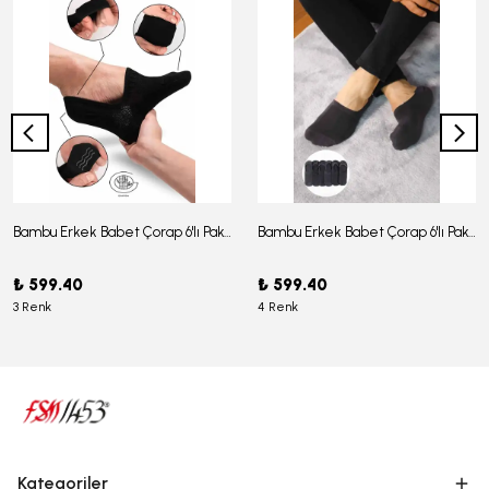
Bambu Erkek Babet Çorap 6'lı Paket - J-03
Bambu Erkek Babet Çorap 6'lı Paket -J-08
₺ 599.40
₺ 599.40
3 Renk
4 Renk
Kategoriler