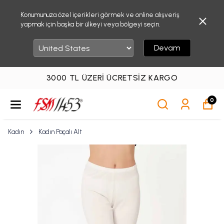
Konumunuza özel içerikleri görmek ve online alışveriş
yapmak için başka bir ülkeyi veya bölgeyi seçin.
Devam
3000 TL ÜZERI ÜCRETSIZ KARGO
0
Kadın
Kadın Paçalı Alt