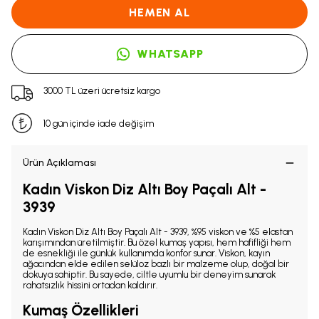
HEMEN AL
WHATSAPP
3000 TL üzeri ücretsiz kargo
10 gün içinde iade değişim
Ürün Açıklaması
Kadın Viskon Diz Altı Boy Paçalı Alt -
3939
Kadın Viskon Diz Altı Boy Paçalı Alt - 3939, %95 viskon ve %5 elastan
karışımından üretilmiştir. Bu özel kumaş yapısı, hem hafifliği hem
de esnekliği ile günlük kullanımda konfor sunar. Viskon, kayın
ağacından elde edilen selüloz bazlı bir malzeme olup, doğal bir
dokuya sahiptir. Bu sayede, ciltle uyumlu bir deneyim sunarak
rahatsızlık hissini ortadan kaldırır.
Kumaş Özellikleri