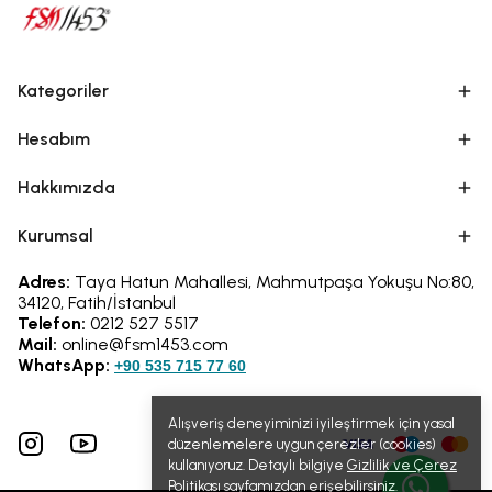
Kategoriler
Hesabım
Hakkımızda
Kurumsal
Adres:
Taya Hatun Mahallesi, Mahmutpaşa Yokuşu No:80,
34120, Fatih/İstanbul
Telefon:
0212 527 5517
Mail:
online@fsm1453.com
WhatsApp:
+90 535 715 77 60
Alışveriş deneyiminizi iyileştirmek için yasal
düzenlemelere uygun çerezler (cookies)
kullanıyoruz. Detaylı bilgiye
Gizlilik ve Çerez
Politikası
sayfamızdan erişebilirsiniz.