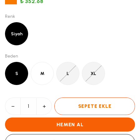
₺ 352.68
Renk
Siyah
Beden
S
M
L
XL
SEPETE EKLE
HEMEN AL