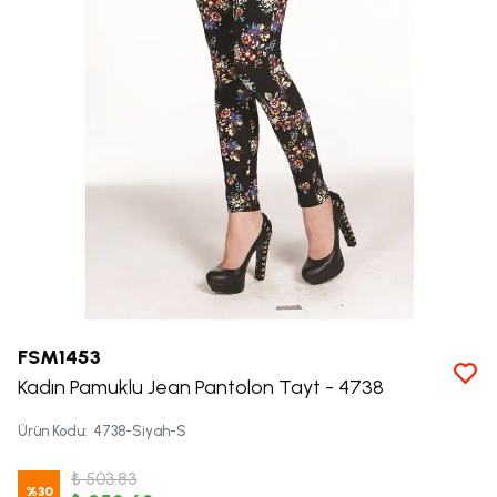
FSM1453
Kadın Pamuklu Jean Pantolon Tayt - 4738
Ürün Kodu
:
4738-Siyah-S
₺ 503.83
%
30