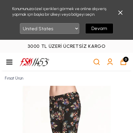
Konumunuza özel içerikleri görmek ve online alışveriş
yapmak için başka bir ülkeyi veya bölgeyi seçin.
Devam
3000 TL ÜZERI ÜCRETSIZ KARGO
0
Fırsat Ürün