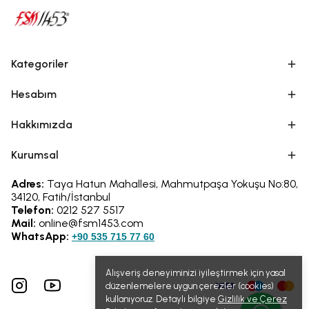
Kategoriler
Hesabım
Hakkımızda
Kurumsal
Adres:
Taya Hatun Mahallesi, Mahmutpaşa Yokuşu No:80,
34120, Fatih/İstanbul
Telefon:
0212 527 5517
Mail:
online@fsm1453.com
WhatsApp:
+90 535 715 77 60
Alışveriş deneyiminizi iyileştirmek için yasal
düzenlemelere uygun çerezler (cookies)
kullanıyoruz. Detaylı bilgiye
Gizlilik ve Çerez