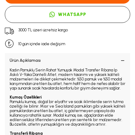
WHATSAPP
3000 TL üzeri ücretsiz kargo
10 gün içinde iade değişim
Ürün Açıklaması
Kadın Pamuklu Serin Rahat Yumuşak Modal Transfer Ribana İp
Askılı V-Yaka Dantelli Atlet, modern tasarımı ve yüksek kaliteli
malzemeleri ile dikkat çekmektedir. %50 pamuk ve %50 modal
karışımından üretilen bu atlet, hem hafif hem de nefes alabilir bir
yapı sunarak sıcak havalarda konforlu bir giyim deneyimi sağlar.
Kumaş Özellikleri
Pamuklu kumaş, doğal bir elyaftır ve sıcak iklimlerde serin tutma
özelliği ile bilinir. Mısır ve Sea Island pamukları gibi yüksek kaliteli
pamuklardan üretilen bu atlet, iç göstermeyen yapısıyla da
kullanıcıya rahatlık sunar. Modal kumaş ise, ağaçlardan elde
edilen selüloz liflerinden üretilen yarı sentetik bir malzemedir.
Bu özellik, atletin yumuşaklığını ve dayanıklılığını artırır.
Transferli Ribana