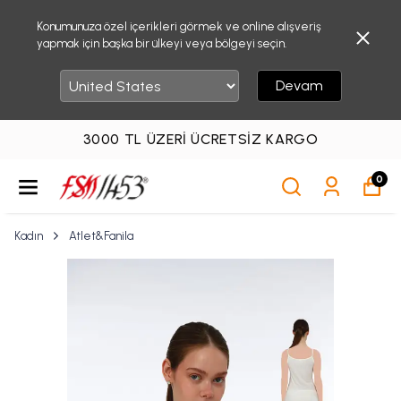
Konumunuza özel içerikleri görmek ve online alışveriş
yapmak için başka bir ülkeyi veya bölgeyi seçin.
Devam
3000 TL ÜZERI ÜCRETSIZ KARGO
0
Kadın
Atlet&Fanila