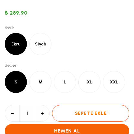
₺ 289.90
Renk
Ekru
Siyah
Beden
S
M
L
XL
XXL
SEPETE EKLE
HEMEN AL