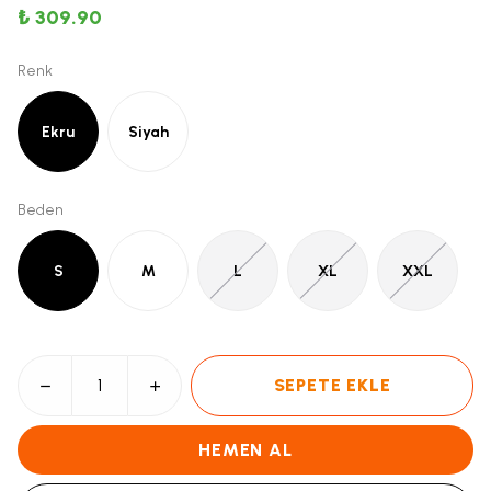
₺ 309.90
Renk
Ekru
Siyah
Beden
S
M
L
XL
XXL
SEPETE EKLE
HEMEN AL