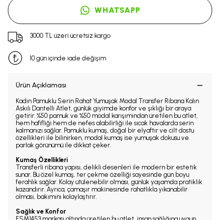
WHATSAPP
3000 TL üzeri ücretsiz kargo
10 gün içinde iade değişim
Ürün Açıklaması
Kadın Pamuklu Serin Rahat Yumuşak Modal Transfer Ribana Kalın
Askılı Dantelli Atlet, günlük giyimde konfor ve şıklığı bir araya
getirir. %50 pamuk ve %50 modal karışımından üretilen bu atlet,
hem hafifliği hem de nefes alabilirliği ile sıcak havalarda serin
kalmanızı sağlar. Pamuklu kumaş, doğal bir elyaftır ve cilt dostu
özellikleri ile bilinirken, modal kumaş ise yumuşak dokusu ve
parlak görünümü ile dikkat çeker.
Kumaş Özellikleri
Transferli ribana yapısı, delikli desenleri ile modern bir estetik
sunar. Bu özel kumaş, ter çekme özelliği sayesinde gün boyu
ferahlık sağlar. Kolay ütülenebilir olması, günlük yaşamda pratiklik
kazandırır. Ayrıca, çamaşır makinesinde rahatlıkla yıkanabilir
olması, bakımını kolaylaştırır.
Sağlık ve Konfor
FSM1453 markası altında üretilen bu atlet, insan sağlığına uygun