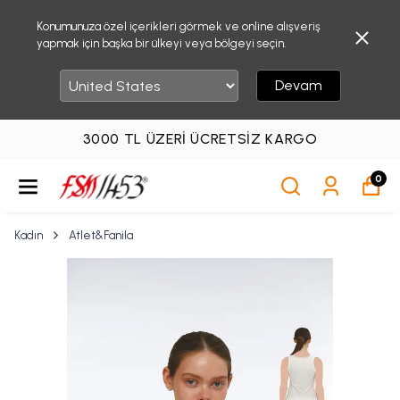
Konumunuza özel içerikleri görmek ve online alışveriş
yapmak için başka bir ülkeyi veya bölgeyi seçin.
Devam
3000 TL ÜZERI ÜCRETSIZ KARGO
0
Kadın
Atlet&Fanila