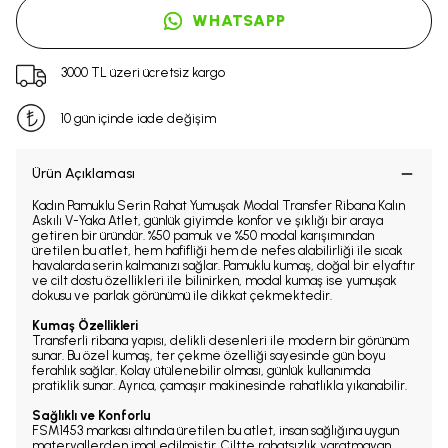
WHATSAPP
3000 TL üzeri ücretsiz kargo
10 gün içinde iade değişim
Ürün Açıklaması
Kadın Pamuklu Serin Rahat Yumuşak Modal Transfer Ribana Kalın
Askılı V-Yaka Atlet, günlük giyimde konfor ve şıklığı bir araya
getiren bir üründür. %50 pamuk ve %50 modal karışımından
üretilen bu atlet, hem hafifliği hem de nefes alabilirliği ile sıcak
havalarda serin kalmanızı sağlar. Pamuklu kumaş, doğal bir elyaftır
ve cilt dostu özellikleri ile bilinirken, modal kumaş ise yumuşak
dokusu ve parlak görünümü ile dikkat çekmektedir.
Kumaş Özellikleri
Transferli ribana yapısı, delikli desenleri ile modern bir görünüm
sunar. Bu özel kumaş, ter çekme özelliği sayesinde gün boyu
ferahlık sağlar. Kolay ütülenebilir olması, günlük kullanımda
pratiklik sunar. Ayrıca, çamaşır makinesinde rahatlıkla yıkanabilir.
Sağlıklı ve Konforlu
FSM1453 markası altında üretilen bu atlet, insan sağlığına uygun
materyallerden imal edilmiştir. Ciltte rahatsızlık yaratmayan