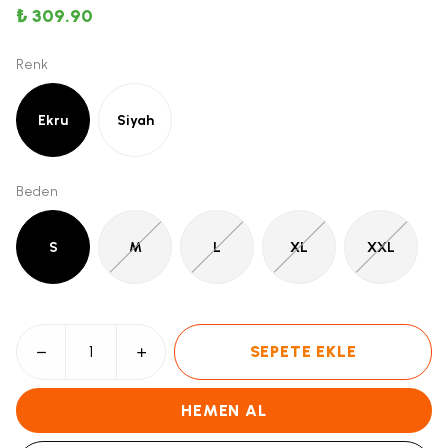
₺ 309.90
Renk
Ekru
Siyah
Beden
S
M
L
XL
XXL
SEPETE EKLE
HEMEN AL