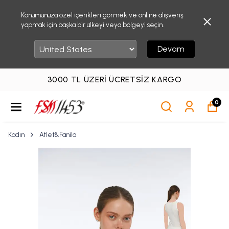
Konumunuza özel içerikleri görmek ve online alışveriş
yapmak için başka bir ülkeyi veya bölgeyi seçin.
Devam
3000 TL ÜZERI ÜCRETSIZ KARGO
0
Kadın
Atlet&Fanila