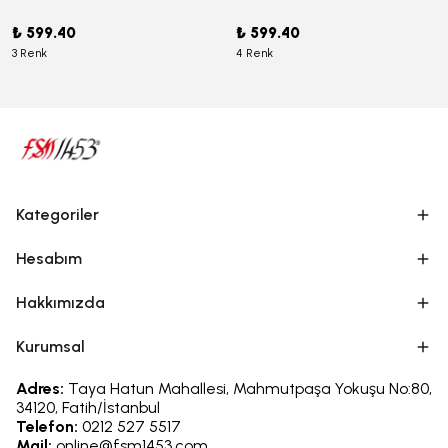
₺ 599.40
₺ 599.40
3 Renk
4 Renk
Kategoriler
Hesabım
Hakkımızda
Kurumsal
Adres:
Taya Hatun Mahallesi, Mahmutpaşa Yokuşu No:80,
34120, Fatih/İstanbul
Telefon:
0212 527 5517
Mail:
online@fsm1453.com