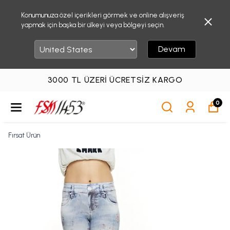
Konumunuza özel içerikleri görmek ve online alışveriş
yapmak için başka bir ülkeyi veya bölgeyi seçin.
Devam
3000 TL ÜZERI ÜCRETSIZ KARGO
0
Fırsat Ürün