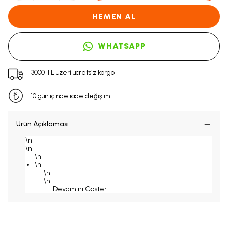
HEMEN AL
WHATSAPP
3000 TL üzeri ücretsiz kargo
10 gün içinde iade değişim
Ürün Açıklaması
\n
\n
\n
\n
\n
\n
Devamını Göster