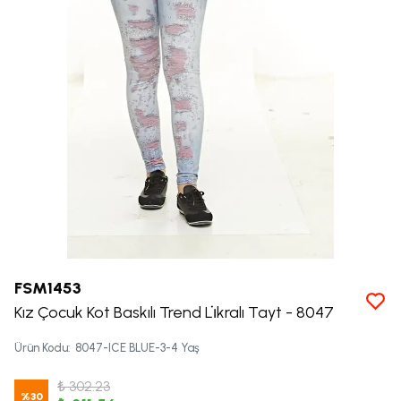
FSM1453
Kız Çocuk Kot Baskılı Trend Li̇kralı Tayt - 8047
Ürün Kodu
:
8047-ICE BLUE-3-4 Yaş
₺ 302.23
%
30