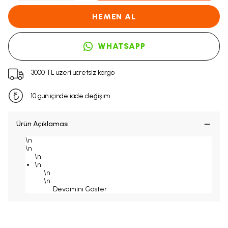
HEMEN AL
WHATSAPP
3000 TL üzeri ücretsiz kargo
10 gün içinde iade değişim
Ürün Açıklaması
\n
\n
\n
\n
\n
\n
Devamını Göster