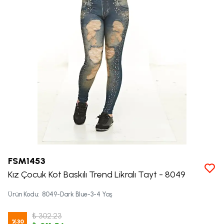
FSM1453
Kız Çocuk Kot Baskılı Trend Likralı Tayt - 8049
Ürün Kodu
:
8049-Dark Blue-3-4 Yaş
₺ 302.23
%
30