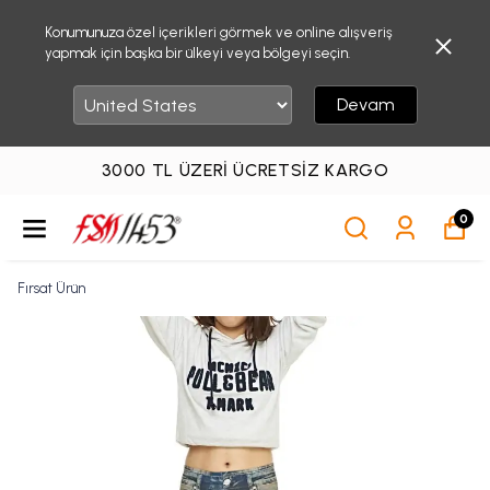
Konumunuza özel içerikleri görmek ve online alışveriş
yapmak için başka bir ülkeyi veya bölgeyi seçin.
Devam
3000 TL ÜZERI ÜCRETSIZ KARGO
0
Fırsat Ürün