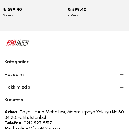
₺ 599.40
₺ 599.40
3 Renk
4 Renk
Kategoriler
Hesabım
Hakkımızda
Kurumsal
Adres:
Taya Hatun Mahallesi, Mahmutpaşa Yokuşu No:80,
34120, Fatih/İstanbul
Telefon:
0212 527 5517
Mail:
online@fsm1453.com