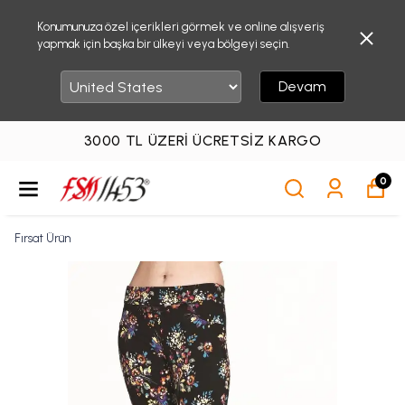
Konumunuza özel içerikleri görmek ve online alışveriş
yapmak için başka bir ülkeyi veya bölgeyi seçin.
Devam
3000 TL ÜZERI ÜCRETSIZ KARGO
0
Fırsat Ürün