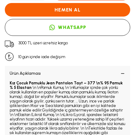
HEMEN AL
WHATSAPP
3000 TL üzeri ücretsiz kargo
10 gün içinde iade değişim
Ürün Açıklaması
Kız Çocuk Pamuklu Jean Pantolon Tayt – 377 \n% 95 Pamuk
% 5 Elastan
\n \nPamuk Kumuş \n \nKumaşlar içinde çok yönlü
olarak kullanılan en popüler kumaş olan pamuklu kumaş (koton
kumaş), doğal bir elyaftır. Pamuklu kumaşlar sıcak iklimlerde
yaygın olarak giyilir, çünkü serin tutar. … Uzun, ince ve parlak
ipliklerden Mısır ve Sea Island pamukları gibi en iyi kalitede
pamuk elde edilir.Giyildiğinde iç göstermeyen özelliğe sahiptir
\n \nElastan (Likra) Kumaş \n \nLikra (Lycra), spandex (elastan)
elyafının ticari adıdır. Yüksek uzama yeteneğine sahip lif çeşitleri
elastomer (elastik) lif olarak sınıflandırılır ve ülkemizde söz konusu
elyaflar, yaygın olarak likra adıyla bilinir. \n \nTekstilde fazlası ile
sık kullanılan süprem kumaşın özelliklerini aşağıdaki gibi