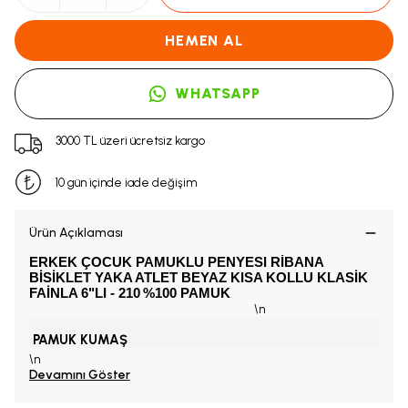
HEMEN AL
WHATSAPP
3000 TL üzeri ücretsiz kargo
10 gün içinde iade değişim
Ürün Açıklaması
ERKEK ÇOCUK PAMUKLU PENYESI RİBANA
BİSİKLET YAKA ATLET BEYAZ KISA KOLLU KLASİK
FAİNLA 6"LI - 210
%100 PAMUK
\n
PAMUK KUMAŞ
\n
Devamını Göster