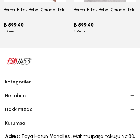
Bambu Erkek Babet Çorap 6'lı Paket - J-03
Bambu Erkek Babet Çorap 6'lı Paket -J-08
₺ 599.40
₺ 599.40
3 Renk
4 Renk
Kategoriler
Hesabım
Hakkımızda
Kurumsal
Adres:
Taya Hatun Mahallesi, Mahmutpaşa Yokuşu No:80,