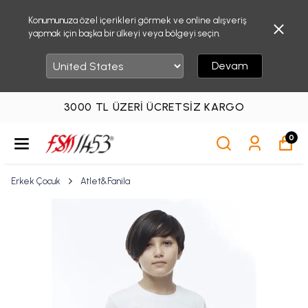
Konumunuza özel içerikleri görmek ve online alışveriş
yapmak için başka bir ülkeyi veya bölgeyi seçin.
Devam
3000 TL ÜZERI ÜCRETSIZ KARGO
0
Erkek Çocuk
Atlet&Fanila