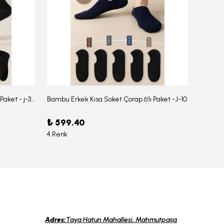
Bambu Erkek Düz Soket Çorap 6'lı Paket - j-354
Bambu Erkek Kısa Soket Çorap 6’lı Paket -J-10
₺ 599.40
₺ 959
4 Renk
6 Renk
Adres:
Taya Hatun Mahallesi, Mahmutpaşa