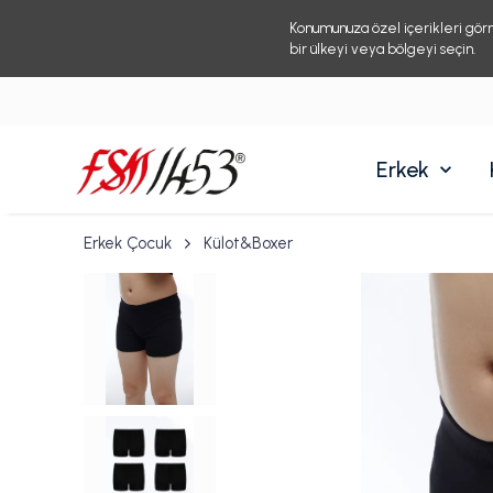
Konumunuza özel içerikleri gör
bir ülkeyi veya bölgeyi seçin.
Erkek
Erkek Çocuk
Külot&Boxer