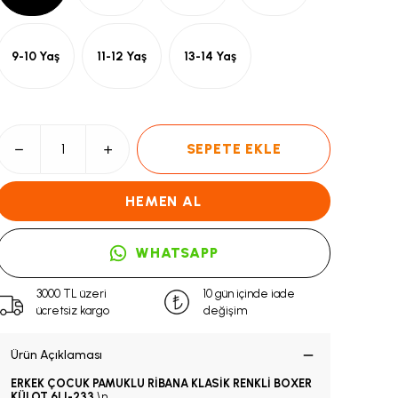
9-10 Yaş
11-12 Yaş
13-14 Yaş
SEPETE EKLE
HEMEN AL
WHATSAPP
3000 TL üzeri
10 gün içinde iade
ücretsiz kargo
değişim
Ürün Açıklaması
ERKEK ÇOCUK PAMUKLU RİBANA KLASİK RENKLİ BOXER
KÜLOT 6LI-233
\n