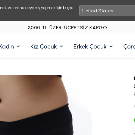
mek ve online alışveriş yapmak için başka
3000 TL ÜZERI ÜCRETSIZ KARGO
Kadın
Kız Çocuk
Erkek Çocuk
Çor