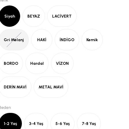
Renk
Siyah
BEYAZ
LACİVERT
Gri Melanj
HAKİ
İNDİGO
Kemik
BORDO
Hardal
VİZON
DERİN MAVİ
METAL MAVİ
Beden
1-2 Yaş
3-4 Yaş
5-6 Yaş
7-8 Yaş