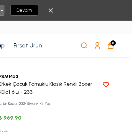
Devam
0
ap
Fırsat Ürün
FSM1453
Erkek Çocuk Pamuklu Klasi̇k Renkli̇ Boxer
Külot 6'Lı - 233
Ürün Kodu
:
233-Siyah-1-2 Yaş
₺ 969.90