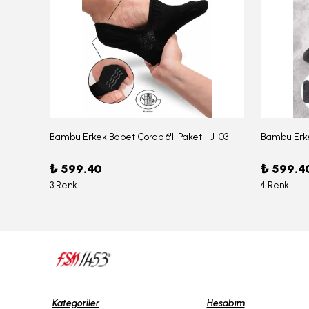
Bambu Erkek Babet Çorap 6'lı Paket - J-03
Bambu Erke
Erkek Bambu Serin Rahat Yumuşak Likralı Boxer – 1211
₺ 599.40
₺ 599.4
3 Renk
4 Renk
Kategoriler
Hesabım