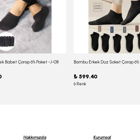
k Babet Çorap 6'lı Paket -J-08
0
₺ 599.40
6 Renk
Hakkımızda
Kurumsal