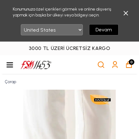
Konumunuza özel içerikleri görmek ve online alışveriş
yapmak için başka bir ülkeyi veya bölgeyi seçin.
Devam
3000 TL ÜZERI ÜCRETSIZ KARGO
0
Çorap