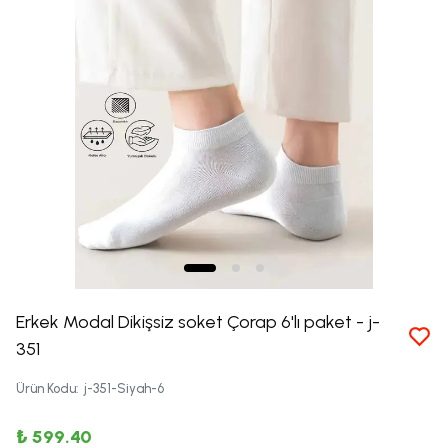
Erkek Modal Dikişsiz soket Çorap 6'lı paket - j-
351
Ürün Kodu
:
j-351-Siyah-6
₺ 599.40