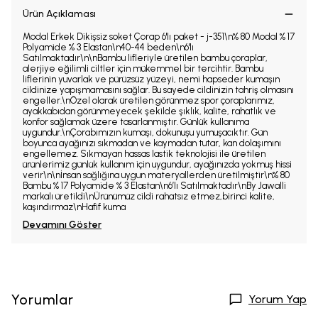
Ürün Açıklaması
Modal Erkek Dikişsiz soket Çorap 6'lı paket - j-351\n% 80 Modal % 17
Polyamide % 3 Elastan\n40-44 beden\n6'lı
Satılmaktadır\n\nBambu lifleriyle üretilen bambu çoraplar,
alerjiye eğilimli ciltler için mükemmel bir tercihtir. Bambu
liflerinin yuvarlak ve pürüzsüz yüzeyi, nemi hapseder kumaşın
cildinize yapışmamasını sağlar. Bu sayede cildinizin tahriş olmasını
engeller.\nÖzel olarak üretilen görünmez spor çoraplarımız,
ayakkabıdan görünmeyecek şekilde şıklık, kalite, rahatlık ve
konfor sağlamak üzere tasarlanmıştır. Günlük kullanıma
uygundur.\nÇorabımızın kumaşı, dokunuşu yumuşacıktır. Gün
boyunca ayağınızı sıkmadan ve kaymadan tutar, kan dolaşımını
engellemez. Sıkmayan hassas lastik teknolojisi ile üretilen
ürünlerimiz günlük kullanım için uygundur, ayağınızda yokmuş hissi
verir\n\nİnsan sağlığına uygun materyallerden üretilmiştir\n% 80
Bambu % 17 Polyamide % 3 Elastan\n6’lı Satılmaktadır\nBy Jawalli
markalı üretildi\nÜrünümüz cildi rahatsız etmez,birinci kalite,
kaşındırmaz\nHafif kuma
Devamını Göster
Yorumlar
Yorum Yap