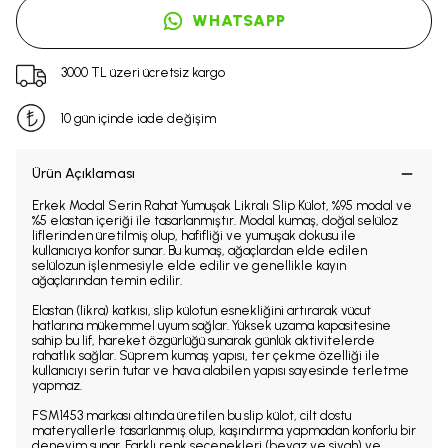
WHATSAPP
3000 TL üzeri ücretsiz kargo
10 gün içinde iade değişim
Ürün Açıklaması
Erkek Modal Serin Rahat Yumuşak Likralı Slip Külot, %95 modal ve
%5 elastan içeriği ile tasarlanmıştır. Modal kumaş, doğal selüloz
liflerinden üretilmiş olup, hafifliği ve yumuşak dokusu ile
kullanıcıya konfor sunar. Bu kumaş, ağaçlardan elde edilen
selülozun işlenmesiyle elde edilir ve genellikle kayın
ağaçlarından temin edilir.
Elastan (likra) katkısı, slip külotun esnekliğini artırarak vücut
hatlarına mükemmel uyum sağlar. Yüksek uzama kapasitesine
sahip bu lif, hareket özgürlüğü sunarak günlük aktivitelerde
rahatlık sağlar. Süprem kumaş yapısı, ter çekme özelliği ile
kullanıcıyı serin tutar ve hava alabilen yapısı sayesinde terletme
yapmaz.
FSM1453 markası altında üretilen bu slip külot, cilt dostu
materyallerle tasarlanmış olup, kaşındırma yapmadan konforlu bir
deneyim sunar. Farklı renk seçenekleri (beyaz ve siyah) ve