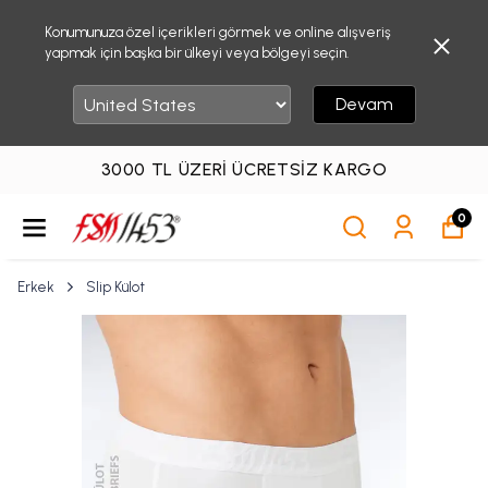
Konumunuza özel içerikleri görmek ve online alışveriş
yapmak için başka bir ülkeyi veya bölgeyi seçin.
Devam
3000 TL ÜZERI ÜCRETSIZ KARGO
0
Erkek
Slip Külot