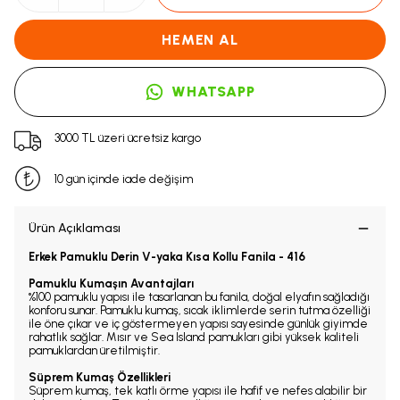
HEMEN AL
WHATSAPP
3000 TL üzeri ücretsiz kargo
10 gün içinde iade değişim
Ürün Açıklaması
Erkek Pamuklu Derin V-yaka Kısa Kollu Fanila - 416
Pamuklu Kumaşın Avantajları
%100 pamuklu yapısı ile tasarlanan bu fanila, doğal elyafın sağladığı
konforu sunar. Pamuklu kumaş, sıcak iklimlerde serin tutma özelliği
ile öne çıkar ve iç göstermeyen yapısı sayesinde günlük giyimde
rahatlık sağlar. Mısır ve Sea Island pamukları gibi yüksek kaliteli
pamuklardan üretilmiştir.
Süprem Kumaş Özellikleri
Süprem kumaş, tek katlı örme yapısı ile hafif ve nefes alabilir bir