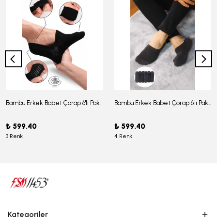
Bambu Erkek Babet Çorap 6'lı Paket - J-03
Bambu Erkek Babet Çorap 6'lı Paket -J-08
₺ 599.40
₺ 599.40
3 Renk
4 Renk
Kategoriler