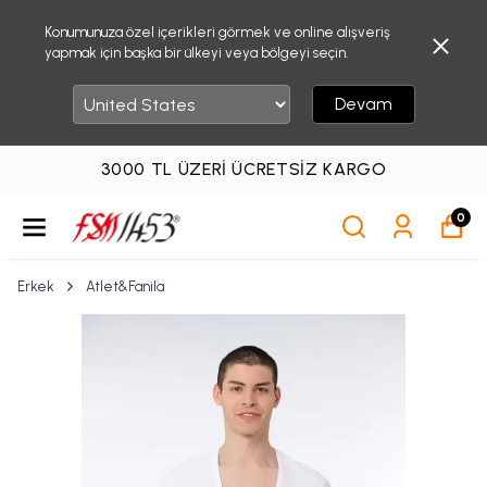
Konumunuza özel içerikleri görmek ve online alışveriş
yapmak için başka bir ülkeyi veya bölgeyi seçin.
Devam
3000 TL ÜZERI ÜCRETSIZ KARGO
0
Erkek
Atlet&Fanila