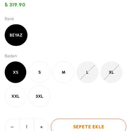
₺ 319.90
Renk
BEYAZ
Beden
XS
S
M
L
XL
XXL
3XL
SEPETE EKLE