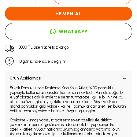
HEMEN AL
WHATSAPP
3000 TL üzeri ücretsiz kargo
10 gün içinde iade değişim
Ürün Açıklaması
Erkek Pamuklu İnce Kaşkorse Kısa Kollu Atlet, %100 pamuklu
yapısıyla kullanıcılarına üstün konfor sunmaktadır. Pamuk, doğal bir
elyaf olarak sıcak iklimlerde serin tutma özelliği ile bilinir ve bu
atlet, bu özelliği en iyi şekilde yansıtmaktadır. Mısır ve Sea
Island pamukları gibi yüksek kaliteli pamuklardan üretilen bu ürün,
hafif kumaşı sayesinde hareket özgürlüğü sağlar.
Kaşkorse kumaş yapısı, iç göstermeyen özelliği ile dikkat
çekerken, ribana örgüsü sayesinde esnek bir yapı sunar. Bu
özellik, atletin vücut hatlarına uyum sağlamasına yardımcı olur.
Ayrıca, ter çekme özelliği ile kullanıcıların rahat bir deneyim