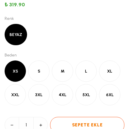
₺ 319.90
Renk
BEYAZ
Beden
XS
S
M
L
XL
XXL
3XL
4XL
5XL
6XL
SEPETE EKLE