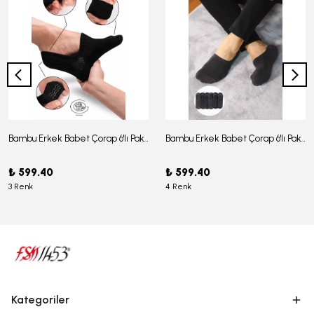
Bambu Erkek Babet Çorap 6'lı Paket - J-03
Bambu Erkek Babet Çorap 6'lı Paket -J-08
₺ 599.40
₺ 599.40
3 Renk
4 Renk
Kategoriler