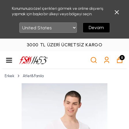
Konumunuza özel içerikleri görmek ve online alışveriş
yapmak için başka bir ülkeyi veya bölgeyi seçin.
Devam
3000 TL ÜZERI ÜCRETSIZ KARGO
0
Erkek
Atlet&Fanila