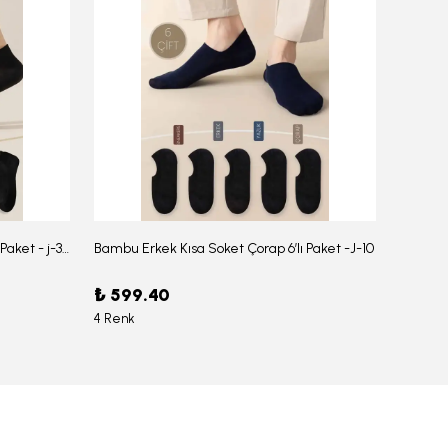
Bambu Erkek Düz Soket Çorap 6'lı Paket - j-354
Bambu Erkek Kısa Soket Çorap 6’lı Paket -J-10
₺ 599.40
₺ 959
4 Renk
6 Renk