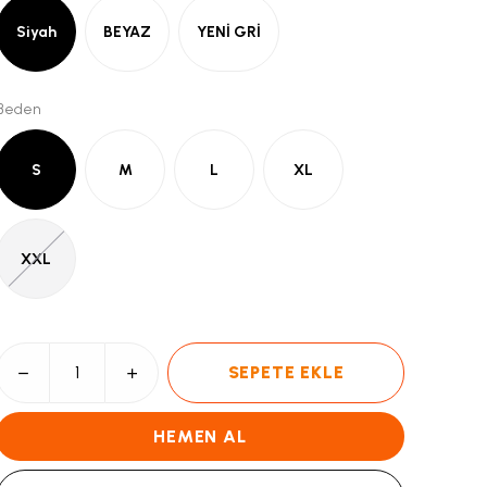
Siyah
BEYAZ
YENİ GRİ
Beden
S
M
L
XL
XXL
SEPETE EKLE
HEMEN AL