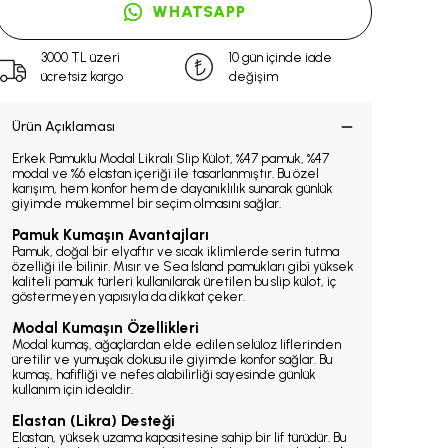
WHATSAPP
3000 TL üzeri
10 gün içinde iade
ücretsiz kargo
değişim
Ürün Açıklaması
Erkek Pamuklu Modal Likralı Slip Külot, %47 pamuk, %47
modal ve %6 elastan içeriği ile tasarlanmıştır. Bu özel
karışım, hem konfor hem de dayanıklılık sunarak günlük
giyimde mükemmel bir seçim olmasını sağlar.
Pamuk Kumaşın Avantajları
Pamuk, doğal bir elyaftır ve sıcak iklimlerde serin tutma
özelliği ile bilinir. Mısır ve Sea Island pamukları gibi yüksek
kaliteli pamuk türleri kullanılarak üretilen bu slip külot, iç
göstermeyen yapısıyla da dikkat çeker.
Modal Kumaşın Özellikleri
Modal kumaş, ağaçlardan elde edilen selüloz liflerinden
üretilir ve yumuşak dokusu ile giyimde konfor sağlar. Bu
kumaş, hafifliği ve nefes alabilirliği sayesinde günlük
kullanım için idealdir.
Elastan (Likra) Desteği
Elastan, yüksek uzama kapasitesine sahip bir lif türüdür. Bu