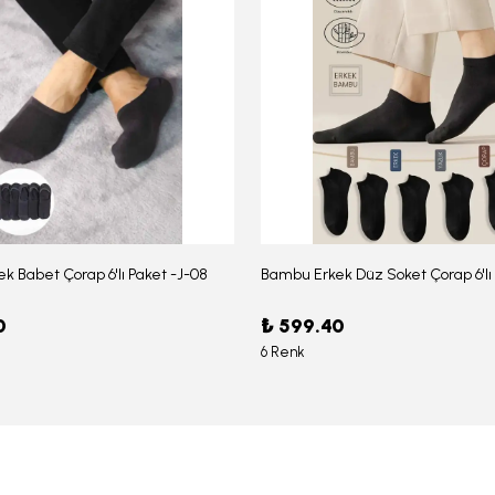
k Babet Çorap 6'lı Paket -J-08
0
₺ 599.40
6 Renk