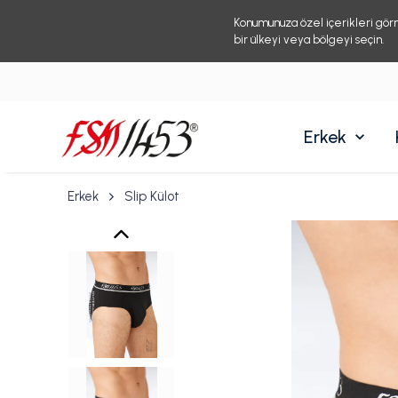
Konumunuza özel içerikleri gör
bir ülkeyi veya bölgeyi seçin.
Erkek
Erkek
Slip Külot