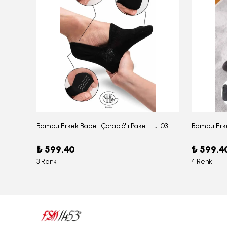
Bambu Erkek Babet Çorap 6'lı Paket - J-03
Bambu Erke
Erkek Bambu Serin Rahat Yumuşak Likralı Boxer – 1211
₺ 599.40
₺ 599.4
3 Renk
4 Renk