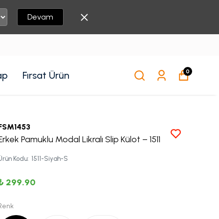
Devam
0
ap
Fırsat Ürün
FSM1453
Erkek Pamuklu Modal Likralı Slip Külot – 1511
Ürün Kodu
:
1511-Siyah-S
₺ 299.90
Renk