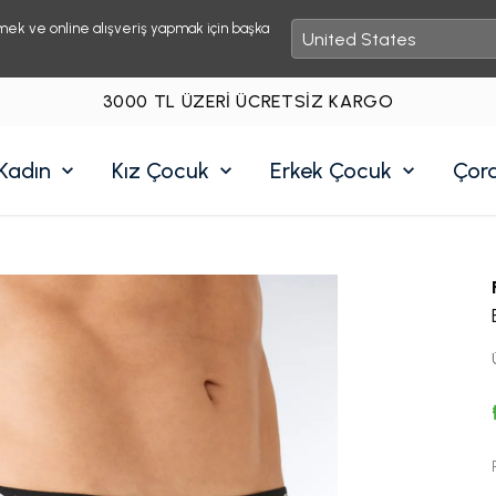
mek ve online alışveriş yapmak için başka
3000 TL ÜZERI ÜCRETSIZ KARGO
Kadın
Kız Çocuk
Erkek Çocuk
Çor