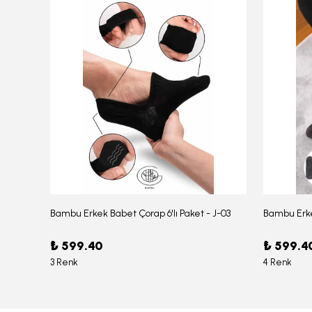
Bambu Erkek Babet Çorap 6'lı Paket - J-03
Bambu Erke
Erkek Bambu Serin Rahat Yumuşak Likralı Boxer – 1211
₺ 599.40
₺ 599.4
3 Renk
4 Renk