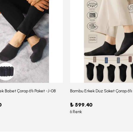
k Babet Çorap 6'lı Paket -J-08
0
₺ 599.40
6 Renk