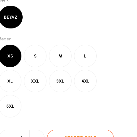
Renk
BEYAZ
Beden
XS
S
M
L
XL
XXL
3XL
4XL
5XL