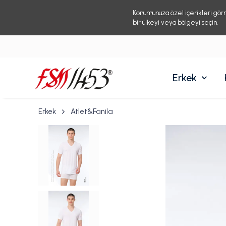
Konumunuza özel içerikleri gör
bir ülkeyi veya bölgeyi seçin.
Erkek
Erkek
Atlet&Fanila