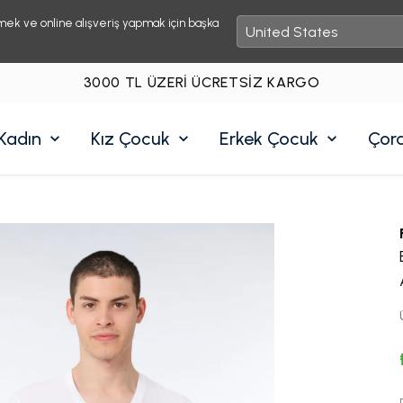
mek ve online alışveriş yapmak için başka
3000 TL ÜZERI ÜCRETSIZ KARGO
Kadın
Kız Çocuk
Erkek Çocuk
Çor