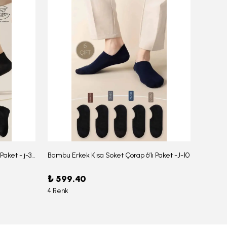
Bambu Erkek Düz Soket Çorap 6'lı Paket - j-354
Bambu Erkek Kısa Soket Çorap 6’lı Paket -J-10
₺ 599.40
₺ 959
4 Renk
6 Renk