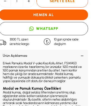
SEPETE EKLE
HEMEN AL
WHATSAPP
3000 TL üzeri
10 gün içinde iade
ücretsiz kargo
değişim
Ürün Açıklaması
Erkek Pamuklu Modal V-yaka Kısa Kollu Atlet, FSM1453
markasının özenle tasarlanmış bir ürünüdür. %50 modal ve
%50 pamuk karışımından üretilen bu atlet, hem konfor
hem de şıklığı bir arada sunmaktadır. Modal kumaş,
hafifliği ve yumuşak dokusuyla dikkat çekerken, pamuklu
yapısı sayesinde cilt dostu bir deneyim sağlar.
Modal ve Pamuk Kumaş Özellikleri
Modal kumaş, doğal selüloz liflerinden üretilmiş olup,
ağaçlardan elde edilen selülozun işlenmesiyle
oluşturulmaktadır. Bu özellik, atletin nefes alabilirliğini
artırarak sıcak havalarda serin kalmanıza yardımcı olur.