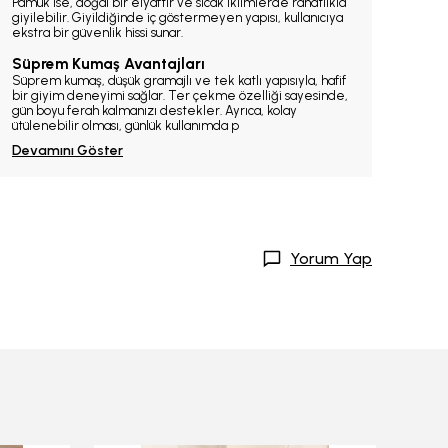
Pamuk ise, doğal bir elyaftır ve sıcak iklimlerde rahatlıkla
giyilebilir. Giyildiğinde iç göstermeyen yapısı, kullanıcıya
ekstra bir güvenlik hissi sunar.
Süprem Kumaş Avantajları
Süprem kumaş, düşük gramajlı ve tek katlı yapısıyla, hafif
bir giyim deneyimi sağlar. Ter çekme özelliği sayesinde,
gün boyu ferah kalmanızı destekler. Ayrıca, kolay
ütülenebilir olması, günlük kullanımda p
Devamını Göster
Yorum Yap