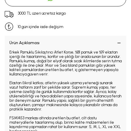
3000 TL üzeri ücretsiz kargo
10 gün içinde iade değişim
Ürün Açıklaması
Erkek Pamuklu Sıkılaştırıcı Atlet Korse, %81 pamuk ve %19 elastan
içeriği ile tasarlanmış, konfor ve şıklığı bir arada sunan bir üründür.
Pamuklu kumaş, doğal bir elyaf olarak sıcak iklimlerde serin tutma
özelliği ile öne çıkar. Mısır ve Sea Island pamukları gibi yüksek
kaliteli pamuklardan üretilen bu atlet, iç göstermeyen yapısıyla
kullanıcıya güven verir.
Elastan (likra) katkısı, atletin yüksek uzama yeteneği sunarak
vücut hatlarını zarif bir şekilde sarar. Süprem kumaş yapısı, ter
çekme özelliği ile günlük kullanımda konfor sağlar. Ayrıca, kolay
ütülenebilirliği ve hava alabilen yapısı sayesinde, kullanıcıya ferah
bir deneyim sunar. Pamuklu yapısı, sağlıklı bir giyim alternatifi
oluştururken, çamaşır makinesinde kolayca yıkanabilir olması da
pratiklik kazandırır.
FSM1453 markası altında üretilen bu atlet, cilt dostu
materyallerle tasarlanmış olup, birinci kalite malzemeleri ile
kaşındırma yapmadan rahat bir kullanım sunar. S, M, L, XL ve XXL