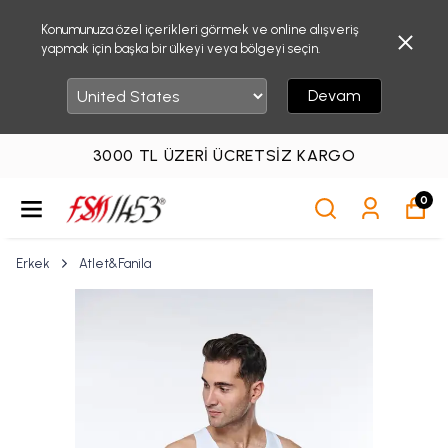
Konumunuza özel içerikleri görmek ve online alışveriş
yapmak için başka bir ülkeyi veya bölgeyi seçin.
Devam
3000 TL ÜZERI ÜCRETSIZ KARGO
0
Erkek
Atlet&Fanila