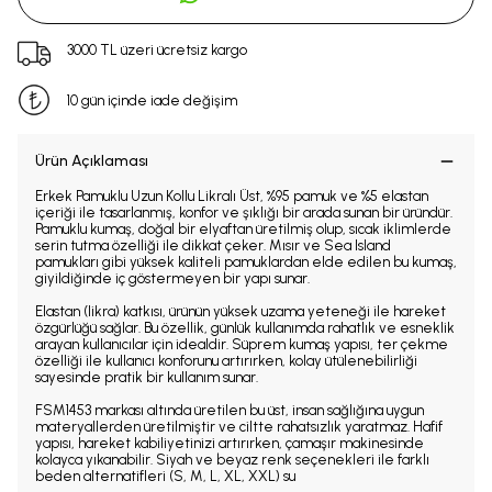
3000 TL üzeri ücretsiz kargo
10 gün içinde iade değişim
Ürün Açıklaması
Erkek Pamuklu Uzun Kollu Likralı Üst, %95 pamuk ve %5 elastan
içeriği ile tasarlanmış, konfor ve şıklığı bir arada sunan bir üründür.
Pamuklu kumaş, doğal bir elyaftan üretilmiş olup, sıcak iklimlerde
serin tutma özelliği ile dikkat çeker. Mısır ve Sea Island
pamukları gibi yüksek kaliteli pamuklardan elde edilen bu kumaş,
giyildiğinde iç göstermeyen bir yapı sunar.
Elastan (likra) katkısı, ürünün yüksek uzama yeteneği ile hareket
özgürlüğü sağlar. Bu özellik, günlük kullanımda rahatlık ve esneklik
arayan kullanıcılar için idealdir. Süprem kumaş yapısı, ter çekme
özelliği ile kullanıcı konforunu artırırken, kolay ütülenebilirliği
sayesinde pratik bir kullanım sunar.
FSM1453 markası altında üretilen bu üst, insan sağlığına uygun
materyallerden üretilmiştir ve ciltte rahatsızlık yaratmaz. Hafif
yapısı, hareket kabiliyetinizi artırırken, çamaşır makinesinde
kolayca yıkanabilir. Siyah ve beyaz renk seçenekleri ile farklı
beden alternatifleri (S, M, L, XL, XXL) su