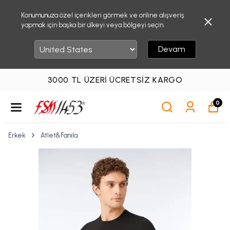
Konumunuza özel içerikleri görmek ve online alışveriş
yapmak için başka bir ülkeyi veya bölgeyi seçin.
Devam
3000 TL ÜZERI ÜCRETSIZ KARGO
0
Erkek
Atlet&Fanila