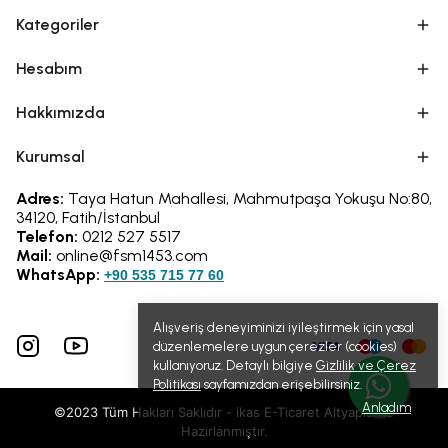
Kategoriler
Hesabım
Hakkımızda
Kurumsal
Adres:
Taya Hatun Mahallesi, Mahmutpaşa Yokuşu No:80,
34120, Fatih/İstanbul
Telefon:
0212 527 5517
Mail:
online@fsm1453.com
WhatsApp:
+90 535 715 77 60
Alışveriş deneyiminizi iyileştirmek için yasal
düzenlemelere uygun çerezler (cookies)
kullanıyoruz. Detaylı bilgiye
Gizlilik ve Çerez
Politikası
sayfamızdan erişebilirsiniz.
Anladım
©2023 Tüm Hakları Saklıdır - ikas E-Ticaret
Altyapısı ile
Hazırlanmıştır.