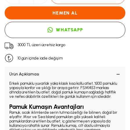
HEMEN AL
WHATSAPP
3000 TL üzeri ücretsiz kargo
10 gün içinde iade değişim
Ürün Açıklaması
Erkek pamuklu yuvarlak yaka klasik kısa kollu atlet, %100 pamuklu
yapısıyla konfor ve şıklığı bir araya getirir. FSM1453 markası
altında üretilen bu atlet, doğal pamuk kumaşın sağladığı hafiflik
ve nefes alabilirlik özellikleri ile günlük kullanım için idealdir.
Pamuk Kumaşın Avantajları
Pamuk, sıcak iklimlerde serin tutma özelliği ile bilinen, doğal bir
elyaftır. Mısır ve Sea Island pamukları gibi yüksek kaliteli
pamuklardan üretilen bu atlet, iç göstermeyen yapısıyla da
kullanıcıya rahatlık sunar. Pamuklu kumaş, cilt dostu olmasıyla
dikkat çeker ve giyildiğinde rahatsızlık hissi yaratmaz.