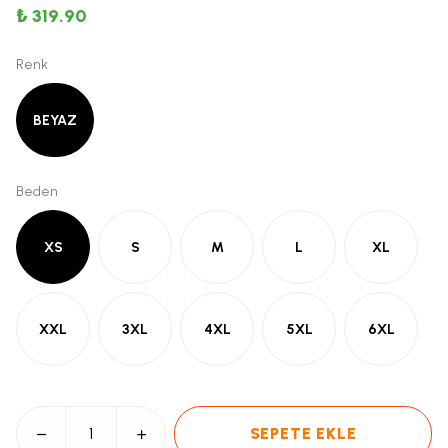
₺ 319.90
Renk
BEYAZ
Beden
XS
S
M
L
XL
XXL
3XL
4XL
5XL
6XL
SEPETE EKLE