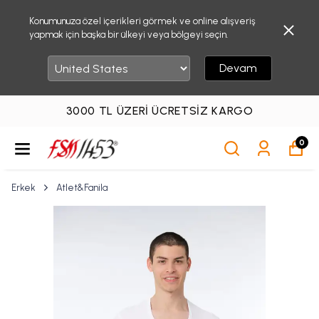
Konumunuza özel içerikleri görmek ve online alışveriş
yapmak için başka bir ülkeyi veya bölgeyi seçin.
Devam
3000 TL ÜZERI ÜCRETSIZ KARGO
0
Erkek
Atlet&Fanila