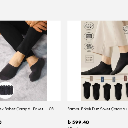
k Babet Çorap 6'lı Paket -J-08
0
₺ 599.40