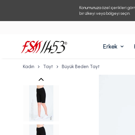
Konumunuza özel içerikleri gör
bir ülkeyi veya bölgeyi seçin.
Erkek
Kadın
Tayt
Büyük Beden Tayt