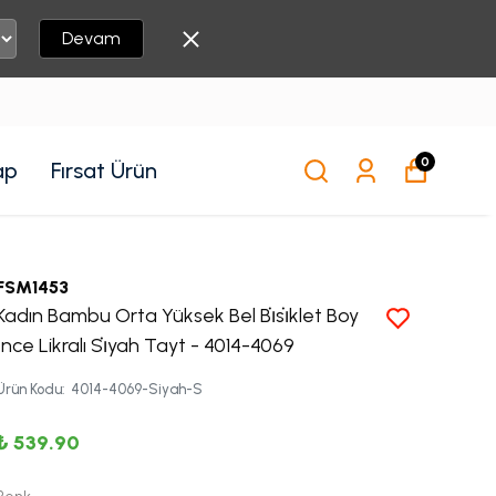
Devam
0
ap
Fırsat Ürün
FSM1453
Kadın Bambu Orta Yüksek Bel Bi̇si̇klet Boy
İnce Likralı Si̇yah Tayt - 4014-4069
Ürün Kodu
:
4014-4069-Siyah-S
₺ 539.90