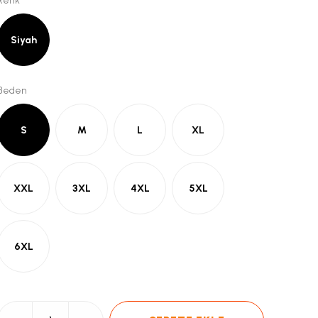
Renk
Siyah
Beden
S
M
L
XL
XXL
3XL
4XL
5XL
6XL