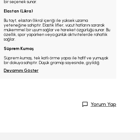
bir seçenek sunar.
Elastan (Likra)
Bu tayt, elastan (likra) içeriği ile yüksek uzama
yeteneğine sahiptir. Elastik lifler, vücut hatlarını sararak
mükemmel bir uyum sağlar ve hareket özgürlüğü sunar. Bu
özellik, spor yaparken veya günlük aktivitelerde rahatlık
sağlar.
Süprem Kumaş
Süprem kumaş, tek katlı örme yapısı ile hafif ve yumuşak
bir dokuya sahiptir. Düşük gramajı sayesinde, giyildiğ
Devamını Göster
Yorum Yap