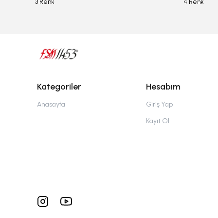
3 Renk
4 Renk
Kategoriler
Hesabım
Anasayfa
Giriş Yap
Kayıt Ol