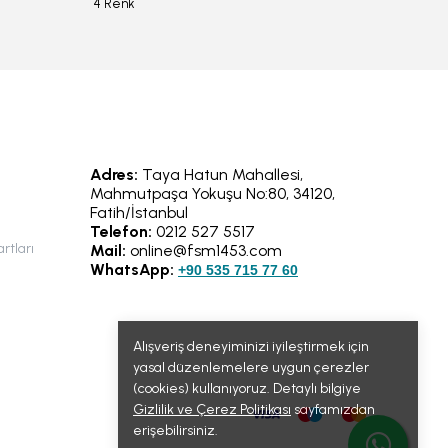
4 Renk
6 Renk
Adres:
Taya Hatun Mahallesi,
Mahmutpaşa Yokuşu No:80, 34120,
Fatih/İstanbul
Telefon:
0212 527 5517
rtları
Mail:
online@fsm1453.com
WhatsApp:
+90 535 715 77 60
Alışveriş deneyiminizi iyileştirmek için
yasal düzenlemelere uygun çerezler
(cookies) kullanıyoruz. Detaylı bilgiye
Gizlilik ve Çerez Politikası
sayfamızdan
erişebilirsiniz.