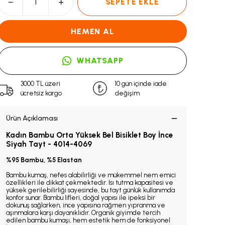
SEPETE EKLE
HEMEN AL
WHATSAPP
3000 TL üzeri
10 gün içinde iade
ücretsiz kargo
değişim
Ürün Açıklaması
Kadın Bambu Orta Yüksek Bel Bisiklet Boy İnce
Siyah Tayt - 4014-4069
%95 Bambu, %5 Elastan
Bambu kumaş, nefes alabilirliği ve mükemmel nem emici
özellikleri ile dikkat çekmektedir. Isı tutma kapasitesi ve
yüksek gerilebilirliği sayesinde, bu tayt günlük kullanımda
konfor sunar. Bambu lifleri, doğal yapısı ile ipeksi bir
dokunuş sağlarken, ince yapısına rağmen yıpranma ve
aşınmalara karşı dayanıklıdır. Organik giyimde tercih
edilen bambu kumaşı, hem estetik hem de fonksiyonel