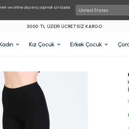
mek ve online alışveriş yapmak için başka
3000 TL ÜZERI ÜCRETSIZ KARGO
Kadın
Kız Çocuk
Erkek Çocuk
Çor