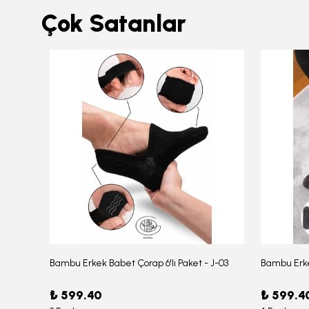
Çok Satanlar
Bambu Erkek Babet Çorap 6'lı Paket - J-03
Bambu Erke
Erkek Bambu Serin Rahat Yumuşak Likralı Boxer – 1211
₺ 599.40
₺ 599.4