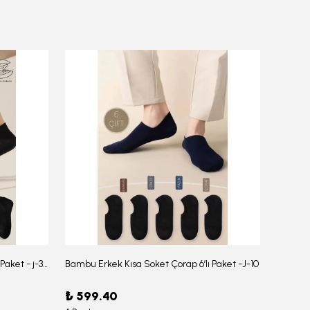
Bambu Erkek Düz Soket Çorap 6'lı Paket - j-354
Bambu Erkek Kısa Soket Çorap 6’lı Paket -J-10
₺ 599.40
₺ 959