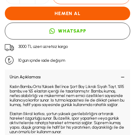
HEMEN AL
WHATSAPP
3000 TL üzeri ücretsiz kargo
10 gün içinde iade değişim
Ürün Açıklaması
Kadın Bambu Orta Yüksek Bel İnce Şort Boy Likralı Siyah Tayt, %95
bambu ve %5 elastan içeriği ile tasarlanmıştır. Bambu kumaş,
nefes alabilirliği ve mükemmel nem emici özellikleri sayesinde
kullanıcıya konfor sunar. Isı tutma kapasitesi ile de dikkat çeken bu
kumaş, hafif yapısı sayesinde günlük kullanımda rahatlık sağlar.
Elastan (likra) katkısı, şortun yüksek gerilebilirliğini artırarak
hareket özgürlüğü sunar. Bu özellik, spor yaparken veya günlük
aktivitelerde rahatça hareket etmenizi sağlar. Süprem kumaş
yapısı, düşük gramajı ile hafif bir his yaratırken, dayanıklılığı ile de
uzun ömürlü bir kullanım sunar.