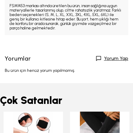
FSM1453 markası altında üretilen bu ürün, insan sağlığına uygun
materyallerle tasarlanmış olup, ciltte rahatsızlık yaratmaz. Farklı
beden seçenekleri (S, M, L, XL, XXL, 3XL, 4XL, 5XL, 6XL) ile
geniş bir kullanıcı kitlesine hitap eder. Bu şort, hem şıklığı hem
de konforu bir arada sunarak, günlük giyimde vazgeçilmez bir
parça haline gelmektedir.
Yorumlar
Yorum Yap
Bu ürün için henüz yorum yapılmamış.
Çok Satanlar