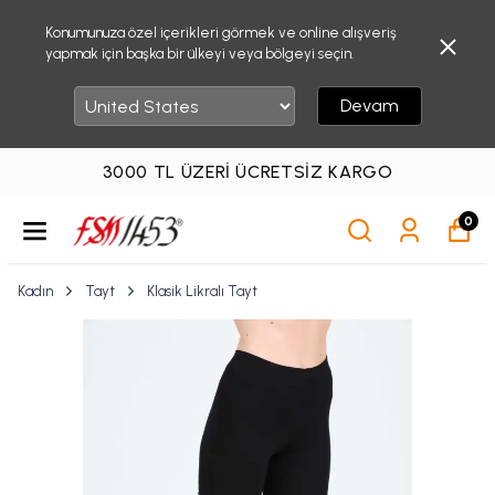
Konumunuza özel içerikleri görmek ve online alışveriş
yapmak için başka bir ülkeyi veya bölgeyi seçin.
Devam
3000 TL ÜZERI ÜCRETSIZ KARGO
0
Kadın
Tayt
Klasik Likralı Tayt