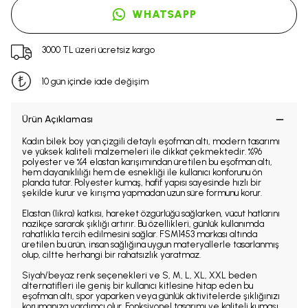
WHATSAPP
3000 TL üzeri ücretsiz kargo
10 gün içinde iade değişim
Ürün Açıklaması
Kadın bilek boy yan çizgili detaylı eşofman altı, modern tasarımı
ve yüksek kaliteli malzemeleri ile dikkat çekmektedir. %96
polyester ve %4 elastan karışımından üretilen bu eşofman altı,
hem dayanıklılığı hem de esnekliği ile kullanıcı konforunu ön
planda tutar. Polyester kumaş, hafif yapısı sayesinde hızlı bir
şekilde kurur ve kırışma yapmadan uzun süre formunu korur.
Elastan (likra) katkısı, hareket özgürlüğü sağlarken, vücut hatlarını
nazikçe sararak şıklığı artırır. Bu özellikleri, günlük kullanımda
rahatlıkla tercih edilmesini sağlar. FSM1453 markası altında
üretilen bu ürün, insan sağlığına uygun materyallerle tasarlanmış
olup, ciltte herhangi bir rahatsızlık yaratmaz.
Siyah/beyaz renk seçenekleri ve S, M, L, XL, XXL beden
alternatifleri ile geniş bir kullanıcı kitlesine hitap eden bu
eşofman altı, spor yaparken veya günlük aktivitelerde şıklığınızı
korumanıza yardımcı olur. Fonksiyonel tasarımı ve kaliteli kumaşı