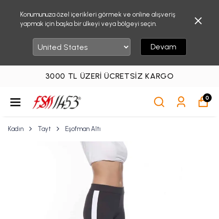
Konumunuza özel içerikleri görmek ve online alışveriş
yapmak için başka bir ülkeyi veya bölgeyi seçin.
Devam
3000 TL ÜZERI ÜCRETSIZ KARGO
0
Kadın
Tayt
Eşofman Altı