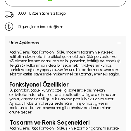
3000 TL üzeri ücretsiz kargo
10 gün içinde iade değişim
Ürün Açıklaması
Kadın Geniş Paça Pantolon - 5014, modern tasarımı ve yüksek
kaliteli malzemeleri ile dikkat çekmektedir. %95 polyester ve
%5 elastan karışımından üretilen bu pantolon, hafifliği ve esnekliği
ile günlük kullanım için ideal bir seçenektir. Polyester kumaş,
parlak ve sağlam yapısıyla uzun ömürlü bir performans sunarken,
elastan katkısı sayesinde mükemmel bir uzama yeteneği sağlar.
Fonksiyonel Özellikler
Bu pantolon, çabuk kuruma özelliği sayesinde dış mekan
aktivitelerinde rahatlıkla tercih edilebilir. Ütü gerektirmeyen
yapısı, kırışmaz özelliği ile kullanıcıya pratik bir kullanım sunar.
Ayrıca, cilt dostu materyallerden üretilmiş olması, giyenin
konforunu artırır ve kaşındırma gibi rahatsız edici durumların
önüne geçer.
Tasarım ve Renk Seçenekleri
Kadın Geniş Paça Pantolon - 5014, şık ve zarif bir görünüm sunarak