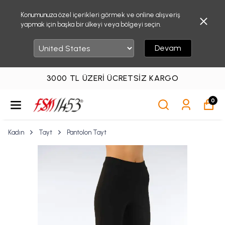
Konumunuza özel içerikleri görmek ve online alışveriş
yapmak için başka bir ülkeyi veya bölgeyi seçin.
Devam
3000 TL ÜZERI ÜCRETSIZ KARGO
0
Kadın
Tayt
Pantolon Tayt