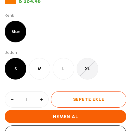
₺ 264.48
Renk
Blue
Beden
S
M
L
XL
SEPETE EKLE
HEMEN AL