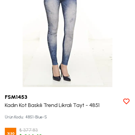
FSM1453
Kadın Kot Baskılı Trend Likralı Tayt - 4851
Ürün Kodu
:
4851-Blue-S
₺ 377.83
%
30