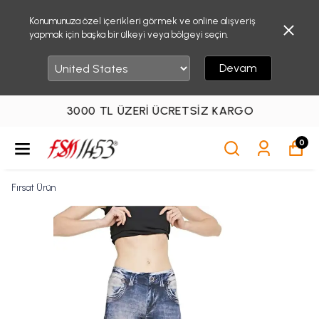
Konumunuza özel içerikleri görmek ve online alışveriş
yapmak için başka bir ülkeyi veya bölgeyi seçin.
Devam
3000 TL ÜZERI ÜCRETSIZ KARGO
0
Fırsat Ürün