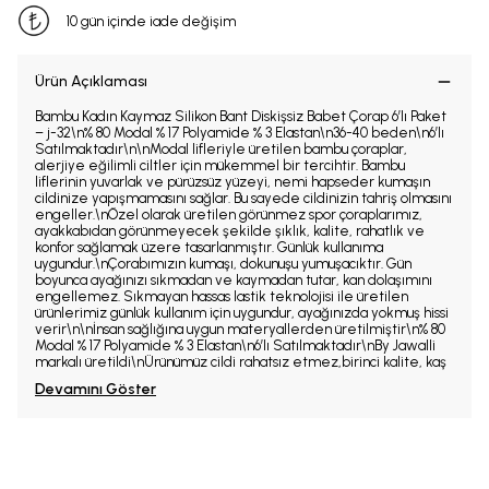
10 gün içinde iade değişim
Ürün Açıklaması
Bambu Kadın Kaymaz Silikon Bant Diskişsiz Babet Çorap 6’lı Paket
– j-32\n% 80 Modal % 17 Polyamide % 3 Elastan\n36-40 beden\n6’lı
Satılmaktadır\n\nModal lifleriyle üretilen bambu çoraplar,
alerjiye eğilimli ciltler için mükemmel bir tercihtir. Bambu
liflerinin yuvarlak ve pürüzsüz yüzeyi, nemi hapseder kumaşın
cildinize yapışmamasını sağlar. Bu sayede cildinizin tahriş olmasını
engeller.\nÖzel olarak üretilen görünmez spor çoraplarımız,
ayakkabıdan görünmeyecek şekilde şıklık, kalite, rahatlık ve
konfor sağlamak üzere tasarlanmıştır. Günlük kullanıma
uygundur.\nÇorabımızın kumaşı, dokunuşu yumuşacıktır. Gün
boyunca ayağınızı sıkmadan ve kaymadan tutar, kan dolaşımını
engellemez. Sıkmayan hassas lastik teknolojisi ile üretilen
ürünlerimiz günlük kullanım için uygundur, ayağınızda yokmuş hissi
verir\n\nİnsan sağlığına uygun materyallerden üretilmiştir\n% 80
Modal % 17 Polyamide % 3 Elastan\n6’lı Satılmaktadır\nBy Jawalli
markalı üretildi\nÜrünümüz cildi rahatsız etmez,birinci kalite, kaş
Devamını Göster