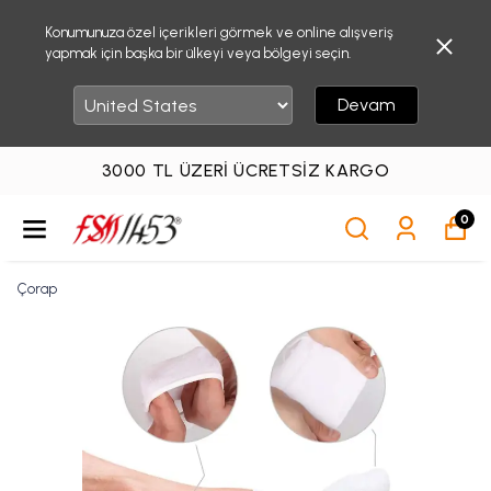
Konumunuza özel içerikleri görmek ve online alışveriş
yapmak için başka bir ülkeyi veya bölgeyi seçin.
Devam
3000 TL ÜZERI ÜCRETSIZ KARGO
0
Çorap