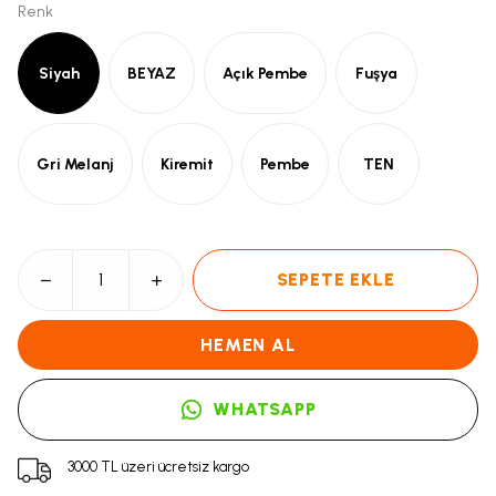
Renk
Siyah
BEYAZ
Açık Pembe
Fuşya
Gri Melanj
Kiremit
Pembe
TEN
SEPETE EKLE
HEMEN AL
WHATSAPP
3000 TL üzeri ücretsiz kargo