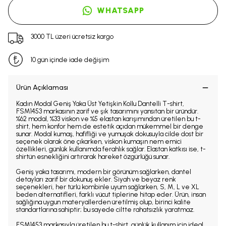
WHATSAPP
3000 TL üzeri ücretsiz kargo
10 gün içinde iade değişim
Ürün Açıklaması
Kadın Modal Geniş Yaka Üst Yetişkin Kollu Dantelli T-shirt,
FSM1453 markasının zarif ve şık tasarımını yansıtan bir üründür.
%62 modal, %33 viskon ve %5 elastan karışımından üretilen bu t-
shirt, hem konfor hem de estetik açıdan mükemmel bir denge
sunar. Modal kumaş, hafifliği ve yumuşak dokusuyla cilde dost bir
seçenek olarak öne çıkarken, viskon kumaşın nem emici
özellikleri, günlük kullanımda ferahlık sağlar. Elastan katkısı ise, t-
shirtün esnekliğini artırarak hareket özgürlüğü sunar.
Geniş yaka tasarımı, modern bir görünüm sağlarken, dantel
detayları zarif bir dokunuş ekler. Siyah ve beyaz renk
seçenekleri, her türlü kombinle uyum sağlarken, S, M, L ve XL
beden alternatifleri, farklı vücut tiplerine hitap eder. Ürün, insan
sağlığına uygun materyallerden üretilmiş olup, birinci kalite
standartlarına sahiptir; bu sayede ciltte rahatsızlık yaratmaz.
FSM1453 markasıyla üretilen bu t-shirt, günlük kullanım için ideal