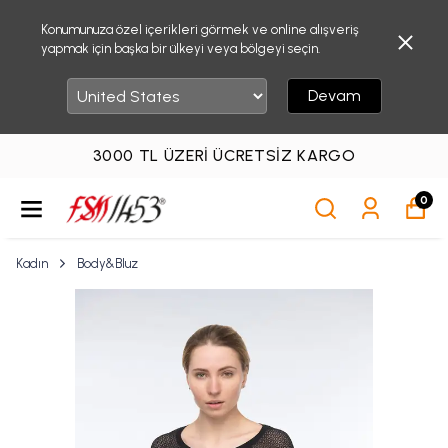
Konumunuza özel içerikleri görmek ve online alışveriş
yapmak için başka bir ülkeyi veya bölgeyi seçin.
Devam
3000 TL ÜZERI ÜCRETSIZ KARGO
0
Kadın
Body&Bluz