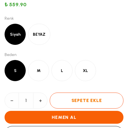
₺ 559.90
Renk
Siyah
BEYAZ
Beden
S
M
L
XL
SEPETE EKLE
HEMEN AL