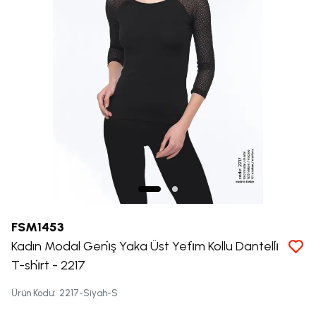
FSM1453
Kadın Modal Geni̇ş Yaka Üst Yeti̇m Kollu Dantelli̇
T-shi̇rt - 2217
Ürün Kodu
:
2217-Siyah-S