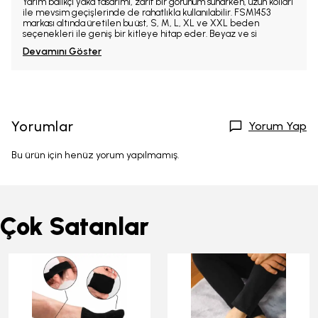
Yarım balıkçı yaka tasarımı, zarif bir görünüm sunarken, uzun kolları
ile mevsim geçişlerinde de rahatlıkla kullanılabilir. FSM1453
markası altında üretilen bu üst, S, M, L, XL ve XXL beden
seçenekleri ile geniş bir kitleye hitap eder. Beyaz ve si
Devamını Göster
Yorumlar
Yorum Yap
Bu ürün için henüz yorum yapılmamış.
Çok Satanlar