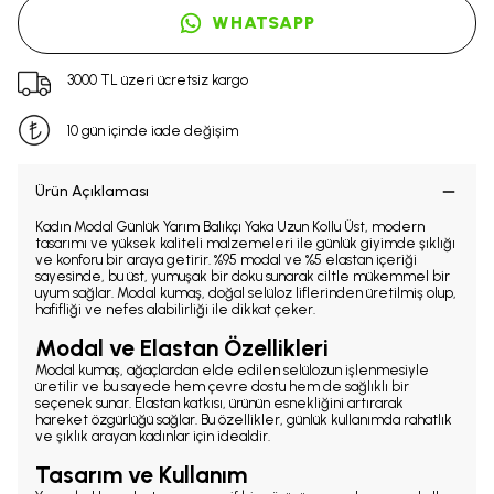
WHATSAPP
3000 TL üzeri ücretsiz kargo
10 gün içinde iade değişim
Ürün Açıklaması
Kadın Modal Günlük Yarım Balıkçı Yaka Uzun Kollu Üst, modern
tasarımı ve yüksek kaliteli malzemeleri ile günlük giyimde şıklığı
ve konforu bir araya getirir. %95 modal ve %5 elastan içeriği
sayesinde, bu üst, yumuşak bir doku sunarak ciltle mükemmel bir
uyum sağlar. Modal kumaş, doğal selüloz liflerinden üretilmiş olup,
hafifliği ve nefes alabilirliği ile dikkat çeker.
Modal ve Elastan Özellikleri
Modal kumaş, ağaçlardan elde edilen selülozun işlenmesiyle
üretilir ve bu sayede hem çevre dostu hem de sağlıklı bir
seçenek sunar. Elastan katkısı, ürünün esnekliğini artırarak
hareket özgürlüğü sağlar. Bu özellikler, günlük kullanımda rahatlık
ve şıklık arayan kadınlar için idealdir.
Tasarım ve Kullanım