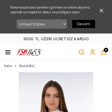
Konumunuza özel içerikleri görmek ve online alışveriş
yapmak için başka bir ülkeyi veya bölgeyi seçin.
Devam
3000 TL ÜZERI ÜCRETSIZ KARGO
0
Kadın
Body&Bluz