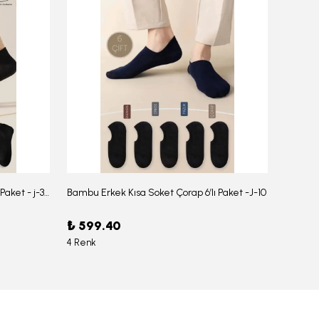
Bambu Erkek Düz Soket Çorap 6'lı Paket - j-354
Bambu Erkek Kısa Soket Çorap 6’lı Paket -J-10
₺ 599.40
₺ 959
4 Renk
6 Renk