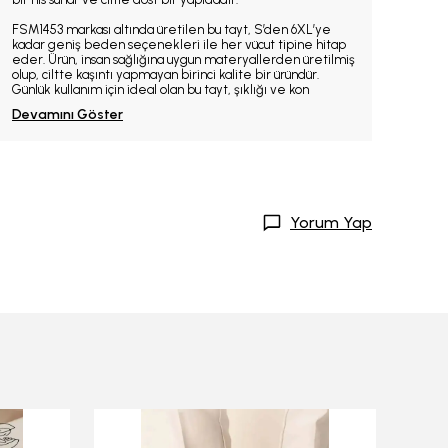
FSM1453 markası altında üretilen bu tayt, S’den 6XL’ye
kadar geniş beden seçenekleri ile her vücut tipine hitap
eder. Ürün, insan sağlığına uygun materyallerden üretilmiş
olup, ciltte kaşıntı yapmayan birinci kalite bir üründür.
Günlük kullanım için ideal olan bu tayt, şıklığı ve kon
Devamını Göster
Yorum Yap