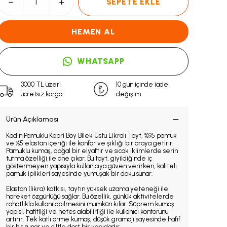
SEPETE EKLE
HEMEN AL
WHATSAPP
3000 TL üzeri
10 gün içinde iade
ücretsiz kargo
değişim
Ürün Açıklaması
Kadın Pamuklu Kapri Boy Bilek Üstü Likralı Tayt, %95 pamuk
ve %5 elastan içeriği ile konfor ve şıklığı bir araya getirir.
Pamuklu kumaş, doğal bir elyaftır ve sıcak iklimlerde serin
tutma özelliği ile öne çıkar. Bu tayt, giyildiğinde iç
göstermeyen yapısıyla kullanıcıya güven verirken, kaliteli
pamuk iplikleri sayesinde yumuşak bir doku sunar.
Elastan (likra) katkısı, taytın yüksek uzama yeteneği ile
hareket özgürlüğü sağlar. Bu özellik, günlük aktivitelerde
rahatlıkla kullanılabilmesini mümkün kılar. Süprem kumaş
yapısı, hafifliği ve nefes alabilirliği ile kullanıcı konforunu
artırır. Tek katlı örme kumaş, düşük gramajı sayesinde hafif
bir his sunar ve ciltle dost bir yapıdadır.