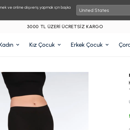
mek ve online alışveriş yapmak için başka
3000 TL ÜZERI ÜCRETSIZ KARGO
Kadın
Kız Çocuk
Erkek Çocuk
Çor