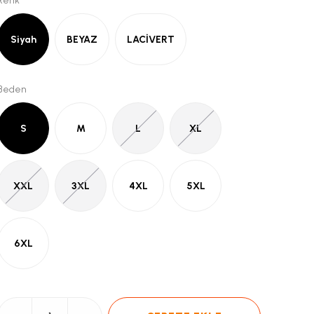
Renk
Siyah
BEYAZ
LACİVERT
Beden
S
M
L
XL
XXL
3XL
4XL
5XL
6XL