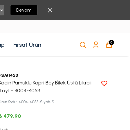
Devam
0
ap
Fırsat Ürün
FSM1453
Kadın Pamuklu Kapri̇ Boy Bi̇lek Üstü Likralı
Tayt - 4004-4053
Ürün Kodu
:
4004-4053-Siyah-S
₺ 479.90