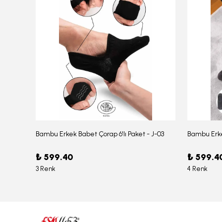
Bambu Erkek Babet Çorap 6'lı Paket - J-03
Bambu Erke
Erkek Bambu Serin Rahat Yumuşak Likralı Boxer – 1211
₺ 599.40
₺ 599.4
3 Renk
4 Renk