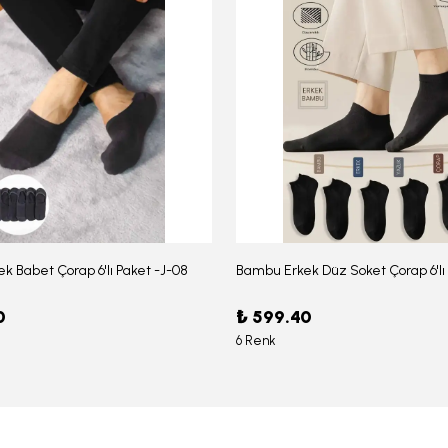
k Babet Çorap 6'lı Paket -J-08
0
₺ 599.40
6 Renk