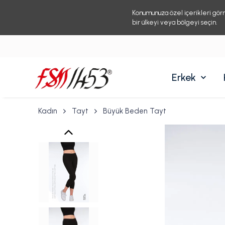
Konumunuza özel içerikleri gör
bir ülkeyi veya bölgeyi seçin.
Erkek
Kadın
Tayt
Büyük Beden Tayt