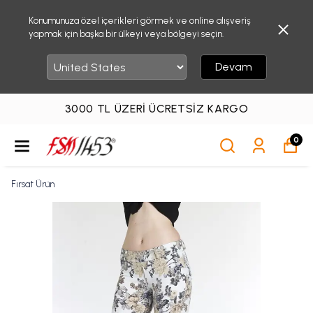
Konumunuza özel içerikleri görmek ve online alışveriş
yapmak için başka bir ülkeyi veya bölgeyi seçin.
Devam
3000 TL ÜZERI ÜCRETSIZ KARGO
0
Fırsat Ürün