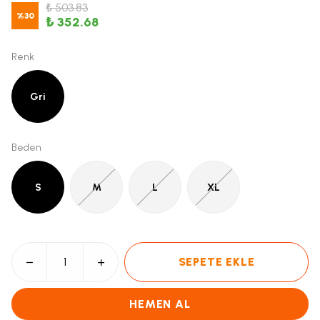
₺ 503.83
%
30
₺ 352.68
Renk
Gri
Beden
S
M
L
XL
SEPETE EKLE
HEMEN AL