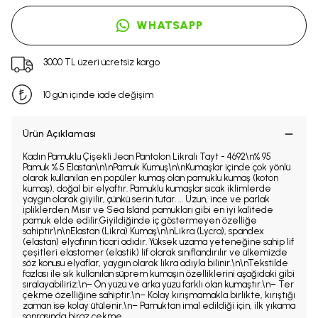
WHATSAPP
3000 TL üzeri ücretsiz kargo
10 gün içinde iade değişim
Ürün Açıklaması
Kadın Pamuklu Çişekli Jean Pantolon Likralı Tayt - 4692\n% 95
Pamuk % 5 Elastan\n\nPamuk Kumuş\n\nKumaşlar içinde çok yönlü
olarak kullanılan en popüler kumaş olan pamuklu kumaş (koton
kumaş), doğal bir elyaftır. Pamuklu kumaşlar sıcak iklimlerde
yaygın olarak giyilir, çünkü serin tutar. … Uzun, ince ve parlak
ipliklerden Mısır ve Sea Island pamukları gibi en iyi kalitede
pamuk elde edilir.Giyildiğinde iç göstermeyen özelliğe
sahiptir\n\nElastan (Likra) Kumaş\n\nLikra (Lycra), spandex
(elastan) elyafının ticari adıdır. Yüksek uzama yeteneğine sahip lif
çeşitleri elastomer (elastik) lif olarak sınıflandırılır ve ülkemizde
söz konusu elyaflar, yaygın olarak likra adıyla bilinir.\n\nTekstilde
fazlası ile sık kullanılan süprem kumaşın özelliklerini aşağıdaki gibi
sıralayabiliriz:\n– Ön yüzü ve arka yüzü farklı olan kumaştır.\n– Ter
çekme özelliğine sahiptir.\n– Kolay kırışmamakla birlikte, kırıştığı
zaman ise kolay ütülenir.\n– Pamuktan imal edildiği için, ilk yıkama
sonrasında biraz çekme