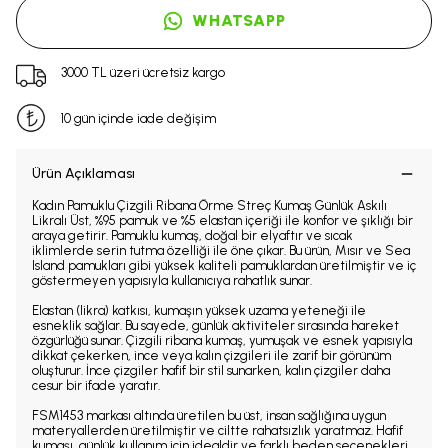
WHATSAPP
3000 TL üzeri ücretsiz kargo
10 gün içinde iade değişim
Ürün Açıklaması
Kadın Pamuklu Çizgili Ribana Örme Streç Kumaş Günlük Askılı
Likralı Üst, %95 pamuk ve %5 elastan içeriği ile konfor ve şıklığı bir
araya getirir. Pamuklu kumaş, doğal bir elyaftır ve sıcak
iklimlerde serin tutma özelliği ile öne çıkar. Bu ürün, Mısır ve Sea
Island pamukları gibi yüksek kaliteli pamuklardan üretilmiştir ve iç
göstermeyen yapısıyla kullanıcıya rahatlık sunar.
Elastan (likra) katkısı, kumaşın yüksek uzama yeteneği ile
esneklik sağlar. Bu sayede, günlük aktiviteler sırasında hareket
özgürlüğü sunar. Çizgili ribana kumaş, yumuşak ve esnek yapısıyla
dikkat çekerken, ince veya kalın çizgileri ile zarif bir görünüm
oluşturur. İnce çizgiler hafif bir stil sunarken, kalın çizgiler daha
cesur bir ifade yaratır.
FSM1453 markası altında üretilen bu üst, insan sağlığına uygun
materyallerden üretilmiştir ve ciltte rahatsızlık yaratmaz. Hafif
kumaşı, günlük kullanım için idealdir ve farklı beden seçenekleri