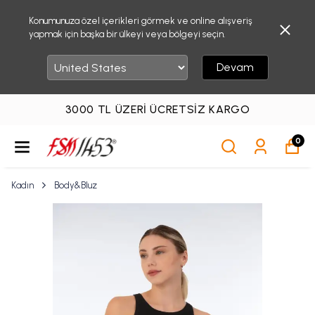
Konumunuza özel içerikleri görmek ve online alışveriş
yapmak için başka bir ülkeyi veya bölgeyi seçin.
Devam
3000 TL ÜZERI ÜCRETSIZ KARGO
0
Kadın
Body&Bluz