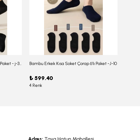
Bambu Erkek Düz Soket Çorap 6'lı Paket - j-354
Bambu Erkek Kısa Soket Çorap 6’lı Paket -J-10
₺ 599.40
₺ 959
4 Renk
6 Renk
Adres:
Taya Hatun Mahallesi,