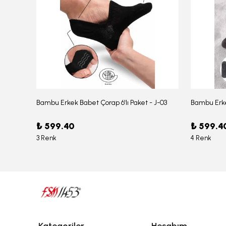
Bambu Erkek Babet Çorap 6'lı Paket - J-03
Bambu Erke
Erkek Bambu Serin Rahat Yumuşak Likralı Boxer – 1211
₺ 599.40
₺ 599.4
3 Renk
4 Renk