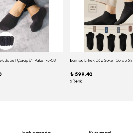
k Babet Çorap 6'lı Paket -J-08
0
₺ 599.40
6 Renk