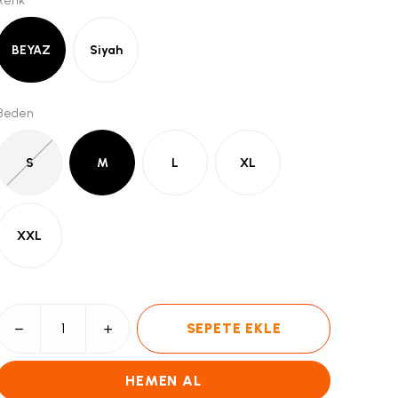
Renk
BEYAZ
Siyah
Beden
S
M
L
XL
XXL
SEPETE EKLE
HEMEN AL