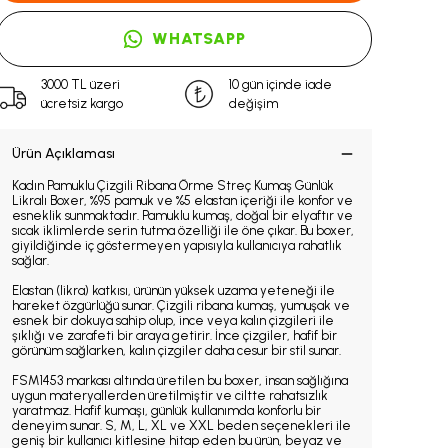
WHATSAPP
3000 TL üzeri
10 gün içinde iade
ücretsiz kargo
değişim
Ürün Açıklaması
Kadın Pamuklu Çizgili Ribana Örme Streç Kumaş Günlük
Likralı Boxer, %95 pamuk ve %5 elastan içeriği ile konfor ve
esneklik sunmaktadır. Pamuklu kumaş, doğal bir elyaftır ve
sıcak iklimlerde serin tutma özelliği ile öne çıkar. Bu boxer,
giyildiğinde iç göstermeyen yapısıyla kullanıcıya rahatlık
sağlar.
Elastan (likra) katkısı, ürünün yüksek uzama yeteneği ile
hareket özgürlüğü sunar. Çizgili ribana kumaş, yumuşak ve
esnek bir dokuya sahip olup, ince veya kalın çizgileri ile
şıklığı ve zarafeti bir araya getirir. İnce çizgiler, hafif bir
görünüm sağlarken, kalın çizgiler daha cesur bir stil sunar.
FSM1453 markası altında üretilen bu boxer, insan sağlığına
uygun materyallerden üretilmiştir ve ciltte rahatsızlık
yaratmaz. Hafif kumaşı, günlük kullanımda konforlu bir
deneyim sunar. S, M, L, XL ve XXL beden seçenekleri ile
geniş bir kullanıcı kitlesine hitap eden bu ürün, beyaz ve