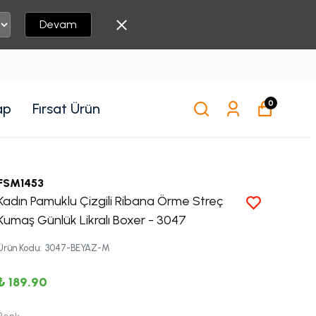
Devam
0
ap
Fırsat Ürün
FSM1453
Kadın Pamuklu Çizgili Ribana Örme Streç
Kumaş Günlük Likralı Boxer - 3047
Ürün Kodu
:
3047-BEYAZ-M
₺ 189.90