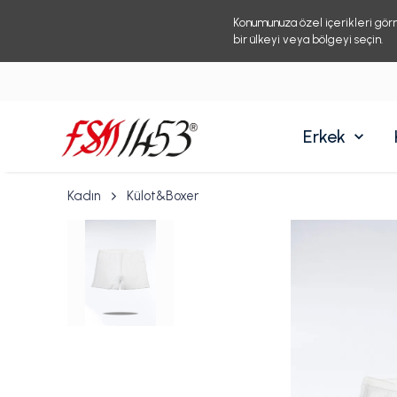
Konumunuza özel içerikleri gör
bir ülkeyi veya bölgeyi seçin.
Erkek
Kadın
Külot&Boxer