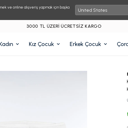
mek ve online alışveriş yapmak için başka
3000 TL ÜZERI ÜCRETSIZ KARGO
Kadın
Kız Çocuk
Erkek Çocuk
Çor