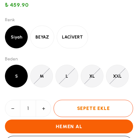
₺ 459.90
Renk
Siyah
BEYAZ
LACİVERT
Beden
S
M
L
XL
XXL
SEPETE EKLE
HEMEN AL