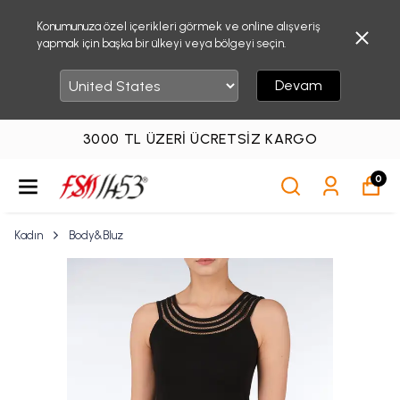
Konumunuza özel içerikleri görmek ve online alışveriş
yapmak için başka bir ülkeyi veya bölgeyi seçin.
Devam
3000 TL ÜZERI ÜCRETSIZ KARGO
0
Kadın
Body&Bluz