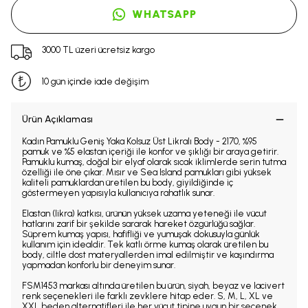
WHATSAPP
3000 TL üzeri ücretsiz kargo
10 gün içinde iade değişim
Ürün Açıklaması
Kadın Pamuklu Geniş Yaka Kolsuz Üst Likralı Body - 2170, %95
pamuk ve %5 elastan içeriği ile konfor ve şıklığı bir araya getirir.
Pamuklu kumaş, doğal bir elyaf olarak sıcak iklimlerde serin tutma
özelliği ile öne çıkar. Mısır ve Sea Island pamukları gibi yüksek
kaliteli pamuklardan üretilen bu body, giyildiğinde iç
göstermeyen yapısıyla kullanıcıya rahatlık sunar.
Elastan (likra) katkısı, ürünün yüksek uzama yeteneği ile vücut
hatlarını zarif bir şekilde sararak hareket özgürlüğü sağlar.
Süprem kumaş yapısı, hafifliği ve yumuşak dokusuyla günlük
kullanım için idealdir. Tek katlı örme kumaş olarak üretilen bu
body, ciltle dost materyallerden imal edilmiştir ve kaşındırma
yapmadan konforlu bir deneyim sunar.
FSM1453 markası altında üretilen bu ürün, siyah, beyaz ve lacivert
renk seçenekleri ile farklı zevklere hitap eder. S, M, L, XL ve
XXL beden alternatifleri ile her vücut tipine uygun bir seçenek