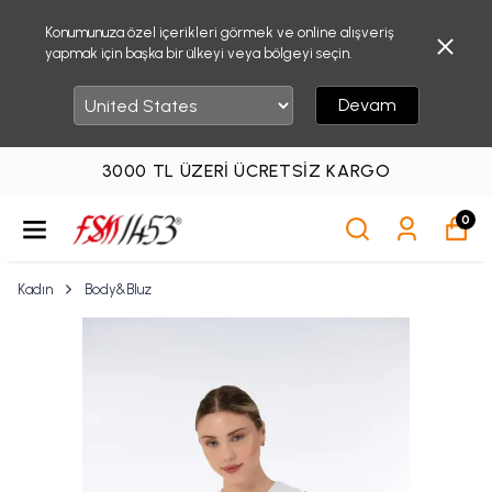
Konumunuza özel içerikleri görmek ve online alışveriş
yapmak için başka bir ülkeyi veya bölgeyi seçin.
Devam
3000 TL ÜZERI ÜCRETSIZ KARGO
0
Kadın
Body&Bluz