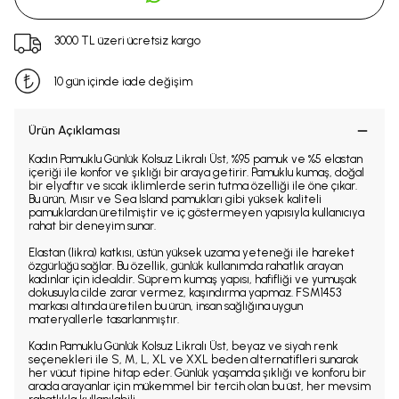
3000 TL üzeri ücretsiz kargo
10 gün içinde iade değişim
Ürün Açıklaması
Kadın Pamuklu Günlük Kolsuz Likralı Üst, %95 pamuk ve %5 elastan
içeriği ile konfor ve şıklığı bir araya getirir. Pamuklu kumaş, doğal
bir elyaftır ve sıcak iklimlerde serin tutma özelliği ile öne çıkar.
Bu ürün, Mısır ve Sea Island pamukları gibi yüksek kaliteli
pamuklardan üretilmiştir ve iç göstermeyen yapısıyla kullanıcıya
rahat bir deneyim sunar.
Elastan (likra) katkısı, üstün yüksek uzama yeteneği ile hareket
özgürlüğü sağlar. Bu özellik, günlük kullanımda rahatlık arayan
kadınlar için idealdir. Süprem kumaş yapısı, hafifliği ve yumuşak
dokusuyla cilde zarar vermez, kaşındırma yapmaz. FSM1453
markası altında üretilen bu ürün, insan sağlığına uygun
materyallerle tasarlanmıştır.
Kadın Pamuklu Günlük Kolsuz Likralı Üst, beyaz ve siyah renk
seçenekleri ile S, M, L, XL ve XXL beden alternatifleri sunarak
her vücut tipine hitap eder. Günlük yaşamda şıklığı ve konforu bir
arada arayanlar için mükemmel bir tercih olan bu üst, her mevsim